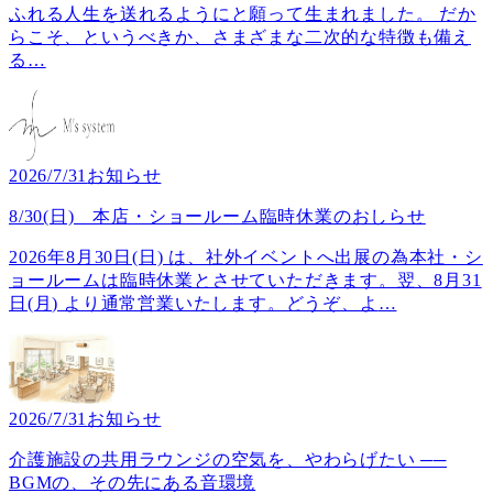
ふれる人生を送れるようにと願って生まれました。 だか
らこそ、というべきか、さまざまな二次的な特徴も備え
る
…
2026/7/31
お知らせ
8/30(日) 本店・ショールーム臨時休業のおしらせ
2026年8月30日(日) は、社外イベントへ出展の為本社・シ
ョールームは臨時休業とさせていただきます。翌、8月31
日(月) より通常営業いたします。どうぞ、よ
…
2026/7/31
お知らせ
介護施設の共用ラウンジの空気を、やわらげたい ──
BGMの、その先にある音環境