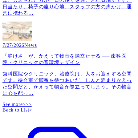
は、入居された方が一日の多くを過ごされる場所です。
日当たり、椅子の座り心地、スタッフの方の声かけ。運
営に携わる
…
7/27/2026
News
「静けさ」が、かえって物音を際立たせる ── 歯科医
院・クリニックの音環境デザイン
歯科医院やクリニック、治療院は、人をお迎えする空間
です。待合室で順番を待つあいだ、しんと静まりかえっ
た空間だと、かえって物音が際立ってしまう。その物音
に心を配っ
…
See more>>>
Back to List
>