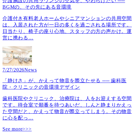
介護施設の共用ラウンジの空気を、やわらげたい ──
BGMの、その先にある音環境
介護付き有料老人ホームやシニアマンションの共用空間
は、入居された方が一日の多くを過ごされる場所です。
日当たり、椅子の座り心地、スタッフの方の声かけ。運
営に携わる
…
7/27/2026
News
「静けさ」が、かえって物音を際立たせる ── 歯科医
院・クリニックの音環境デザイン
歯科医院やクリニック、治療院は、人をお迎えする空間
です。待合室で順番を待つあいだ、しんと静まりかえっ
た空間だと、かえって物音が際立ってしまう。その物音
に心を配っ
…
See more>>>