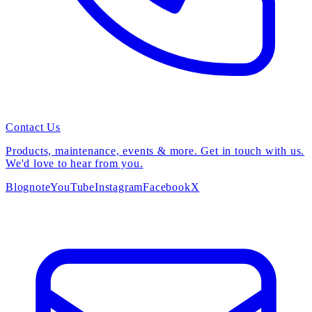
Contact Us
Products, maintenance, events & more. Get in touch with us.
We'd love to hear from you.
Blog
note
YouTube
Instagram
Facebook
X