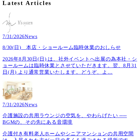
Latest Articles
7/31/2026
News
8/30(日) 本店・ショールーム臨時休業のおしらせ
2026年8月30日(日) は、社外イベントへ出展の為本社・シ
ョールームは臨時休業とさせていただきます。翌、8月31
日(月) より通常営業いたします。どうぞ、よ
…
7/31/2026
News
介護施設の共用ラウンジの空気を、やわらげたい ──
BGMの、その先にある音環境
介護付き有料老人ホームやシニアマンションの共用空間