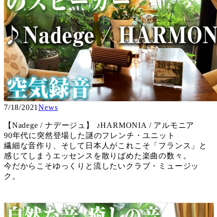
7/18/2021
News
【Nadege / ナデージュ】 ♪HARMONIA / アルモニア
90年代に突然登場した謎のフレンチ・ユニット
繊細な音作り、そして日本人がこれこそ「フランス」と
感じてしまうエッセンスを散りばめた楽曲の数々。
今だからこそゆっくりと流したいクラブ・ミュージッ
ク。