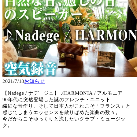
2021/7/18
お知らせ
【Nadege / ナデージュ】 ♪HARMONIA / アルモニア
90年代に突然登場した謎のフレンチ・ユニット
繊細な音作り、そして日本人がこれこそ「フランス」と
感じてしまうエッセンスを散りばめた楽曲の数々。
今だからこそゆっくりと流したいクラブ・ミュージッ
ク。