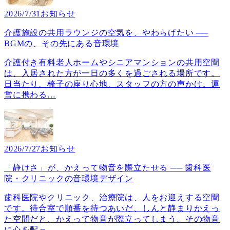
2026/7/31
お知らせ
介護施設の共用ラウンジの空気を、やわらげたい ──
BGMの、その先にある音環境
介護付き有料老人ホームやシニアマンションの共用空間
は、入居された方が一日の多くを過ごされる場所です。
日当たり、椅子の座り心地、スタッフの方の声かけ。運
営に携わる
…
2026/7/27
お知らせ
「静けさ」が、かえって物音を際立たせる ── 歯科医
院・クリニックの音環境デザイン
歯科医院やクリニック、治療院は、人をお迎えする空間
です。待合室で順番を待つあいだ、しんと静まりかえっ
た空間だと、かえって物音が際立ってしまう。その物音
に心を配っ
…