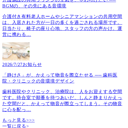
BGMの、その先にある音環境
介護付き有料老人ホームやシニアマンションの共用空間
は、入居された方が一日の多くを過ごされる場所です。
日当たり、椅子の座り心地、スタッフの方の声かけ。運
営に携わる
…
2026/7/27
お知らせ
「静けさ」が、かえって物音を際立たせる ── 歯科医
院・クリニックの音環境デザイン
歯科医院やクリニック、治療院は、人をお迎えする空間
です。待合室で順番を待つあいだ、しんと静まりかえっ
た空間だと、かえって物音が際立ってしまう。その物音
に心を配っ
…
もっと見る>>>
一覧に戻る
>