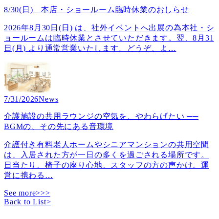
8/30(日) 本店・ショールーム臨時休業のおしらせ
2026年8月30日(日) は、社外イベントへ出展の為本社・シ
ョールームは臨時休業とさせていただきます。翌、8月31
日(月) より通常営業いたします。どうぞ、よ
…
7/31/2026
News
介護施設の共用ラウンジの空気を、やわらげたい ──
BGMの、その先にある音環境
介護付き有料老人ホームやシニアマンションの共用空間
は、入居された方が一日の多くを過ごされる場所です。
日当たり、椅子の座り心地、スタッフの方の声かけ。運
営に携わる
…
See more>>>
Back to List
>