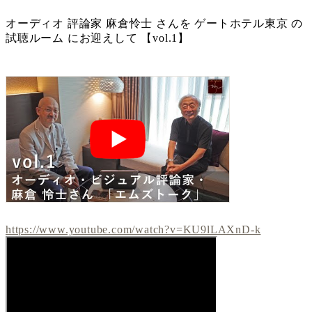
オーディオ 評論家 麻倉怜士 さんを ゲートホテル東京 の
試聴ルーム にお迎えして 【vol.1】
https://www.youtube.com/watch?v=KU9lLAXnD-k