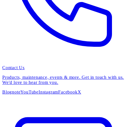
Contact Us
Products, maintenance, events & more. Get in touch with us.
We'd love to hear from you.
Blog
note
YouTube
Instagram
Facebook
X