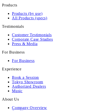
Products
Products (by use)
All Products (specs)
Testimonials
Customer Testimonials
Corporate Case Studies
Press & Media
For Business
For Business
Experience
Book a Session
Tokyo Showroom
Authorized Dealers
Music
About Us
Company Overview