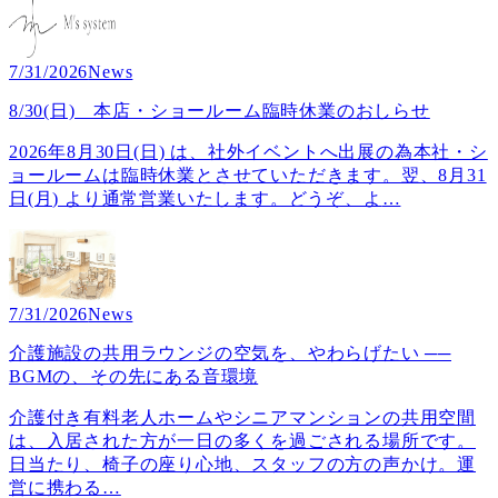
7/31/2026
News
8/30(日) 本店・ショールーム臨時休業のおしらせ
2026年8月30日(日) は、社外イベントへ出展の為本社・シ
ョールームは臨時休業とさせていただきます。翌、8月31
日(月) より通常営業いたします。どうぞ、よ
…
7/31/2026
News
介護施設の共用ラウンジの空気を、やわらげたい ──
BGMの、その先にある音環境
介護付き有料老人ホームやシニアマンションの共用空間
は、入居された方が一日の多くを過ごされる場所です。
日当たり、椅子の座り心地、スタッフの方の声かけ。運
営に携わる
…