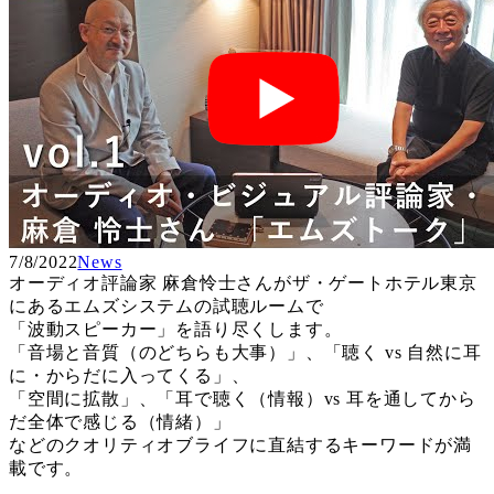
7/8/2022
News
オーディオ評論家 麻倉怜士さんがザ・ゲートホテル東京
にあるエムズシステムの試聴ルームで
「波動スピーカー」を語り尽くします。
「音場と音質（のどちらも大事）」、「聴く vs 自然に耳
に・からだに入ってくる」、
「空間に拡散」、「耳で聴く（情報）vs 耳を通してから
だ全体で感じる（情緒）」
などのクオリティオブライフに直結するキーワードが満
載です。