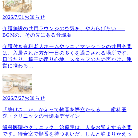
2026/7/31
お知らせ
介護施設の共用ラウンジの空気を、やわらげたい ──
BGMの、その先にある音環境
介護付き有料老人ホームやシニアマンションの共用空間
は、入居された方が一日の多くを過ごされる場所です。
日当たり、椅子の座り心地、スタッフの方の声かけ。運
営に携わる
…
2026/7/27
お知らせ
「静けさ」が、かえって物音を際立たせる ── 歯科医
院・クリニックの音環境デザイン
歯科医院やクリニック、治療院は、人をお迎えする空間
です。待合室で順番を待つあいだ、しんと静まりかえっ