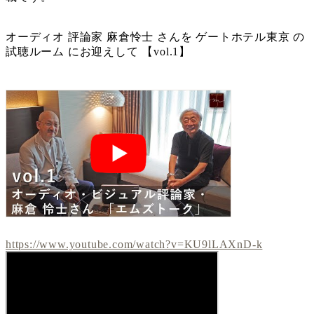
オーディオ 評論家 麻倉怜士 さんを ゲートホテル東京 の
試聴ルーム にお迎えして 【vol.1】
https://www.youtube.com/watch?v=KU9lLAXnD-k