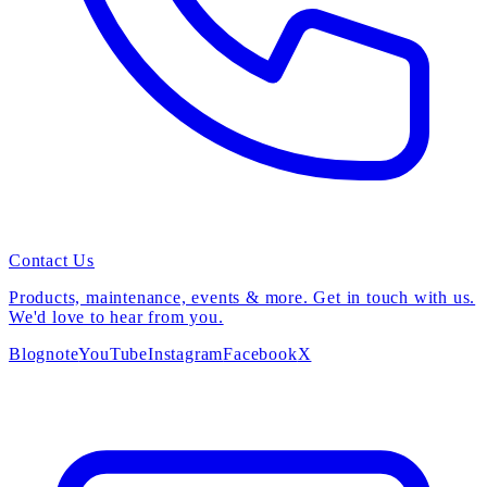
Contact Us
Products, maintenance, events & more. Get in touch with us.
We'd love to hear from you.
Blog
note
YouTube
Instagram
Facebook
X