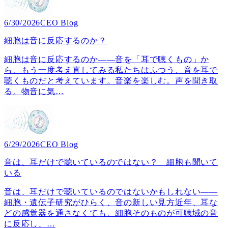
6/30/2026
CEO Blog
細胞は音に反応するのか？
細胞は音に反応するのか――音を「耳で聴くもの」か
ら、もう一度考え直してみる私たちはふつう、音を耳で
聴くものだと考えています。音楽を楽しむ。声を聞き取
る。物音に気
…
6/29/2026
CEO Blog
音は、耳だけで聴いているのではない？ 細胞も聞いて
いる
音は、耳だけで聴いているのではないかもしれない――
細胞・遺伝子研究がひらく、音の新しい見方近年、耳な
どの感覚器を通さなくても、細胞そのものが可聴域の音
に反応し、
…