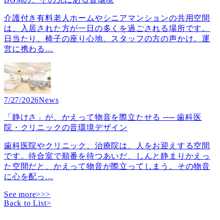
介護付き有料老人ホームやシニアマンションの共用空間
は、入居された方が一日の多くを過ごされる場所です。
日当たり、椅子の座り心地、スタッフの方の声かけ。運
営に携わる
…
7/27/2026
News
「静けさ」が、かえって物音を際立たせる ── 歯科医
院・クリニックの音環境デザイン
歯科医院やクリニック、治療院は、人をお迎えする空間
です。待合室で順番を待つあいだ、しんと静まりかえっ
た空間だと、かえって物音が際立ってしまう。その物音
に心を配っ
…
See more>>>
Back to List
>