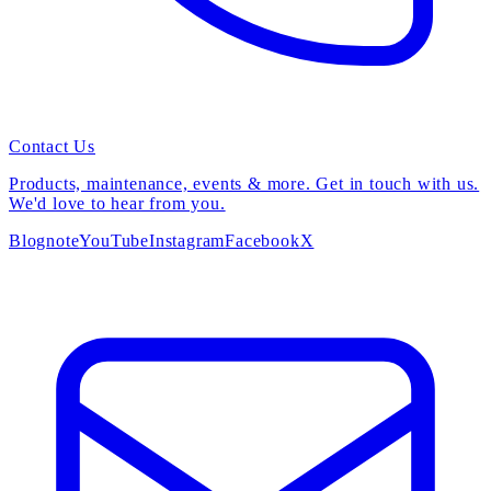
Contact Us
Products, maintenance, events & more. Get in touch with us.
We'd love to hear from you.
Blog
note
YouTube
Instagram
Facebook
X