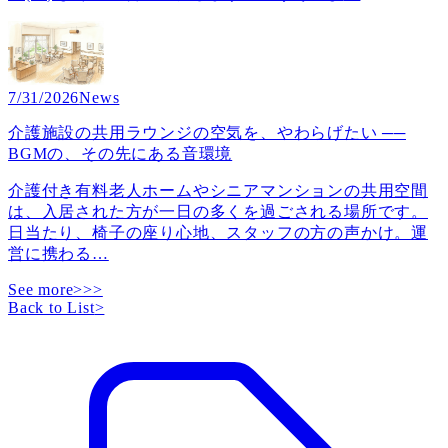
7/31/2026
News
介護施設の共用ラウンジの空気を、やわらげたい ──
BGMの、その先にある音環境
介護付き有料老人ホームやシニアマンションの共用空間
は、入居された方が一日の多くを過ごされる場所です。
日当たり、椅子の座り心地、スタッフの方の声かけ。運
営に携わる
…
See more>>>
Back to List
>