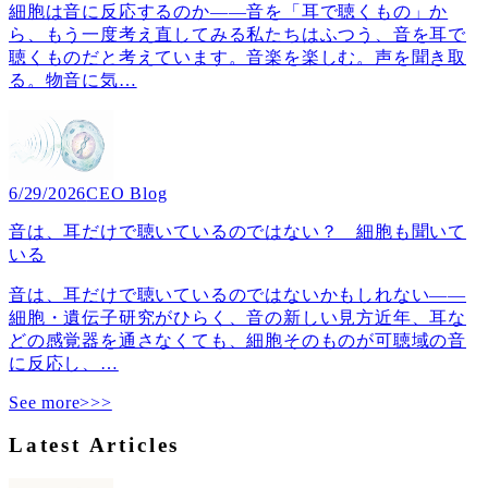
細胞は音に反応するのか――音を「耳で聴くもの」か
ら、もう一度考え直してみる私たちはふつう、音を耳で
聴くものだと考えています。音楽を楽しむ。声を聞き取
る。物音に気
…
6/29/2026
CEO Blog
音は、耳だけで聴いているのではない？ 細胞も聞いて
いる
音は、耳だけで聴いているのではないかもしれない――
細胞・遺伝子研究がひらく、音の新しい見方近年、耳な
どの感覚器を通さなくても、細胞そのものが可聴域の音
に反応し、
…
See more>>>
Latest Articles