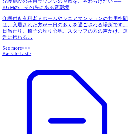
介護施設の共用ラウンジの空気を、やわらげたい ──
BGMの、その先にある音環境
介護付き有料老人ホームやシニアマンションの共用空間
は、入居された方が一日の多くを過ごされる場所です。
日当たり、椅子の座り心地、スタッフの方の声かけ。運
営に携わる
…
See more>>>
Back to List
>