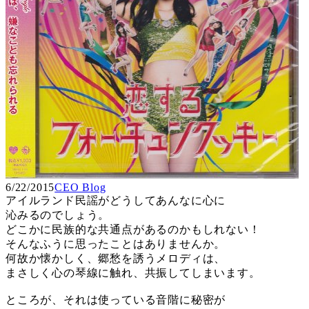
6/22/2015
CEO Blog
アイルランド民謡がどうしてあんなに心に
沁みるのでしょう。
どこかに民族的な共通点があるのかもしれない！
そんなふうに思ったことはありませんか。
何故か懐かしく、郷愁を誘うメロディは、
まさしく心の琴線に触れ、共振してしまいます。
ところが、それは使っている音階に秘密が