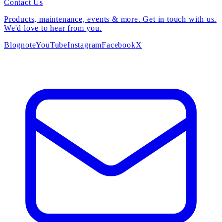
Contact Us
Products, maintenance, events & more. Get in touch with us.
We'd love to hear from you.
Blog
note
YouTube
Instagram
Facebook
X