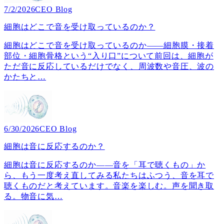
7/2/2026
CEO Blog
細胞はどこで音を受け取っているのか？
細胞はどこで音を受け取っているのか――細胞膜・接着
部位・細胞骨格という“入り口”について前回は、細胞が
ただ音に反応しているだけでなく、周波数や音圧、波の
かたちと
…
6/30/2026
CEO Blog
細胞は音に反応するのか？
細胞は音に反応するのか――音を「耳で聴くもの」か
ら、もう一度考え直してみる私たちはふつう、音を耳で
聴くものだと考えています。音楽を楽しむ。声を聞き取
る。物音に気
…