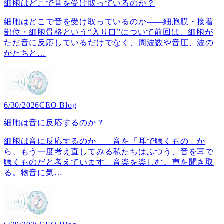
細胞はどこで音を受け取っているのか？
細胞はどこで音を受け取っているのか――細胞膜・接着
部位・細胞骨格という“入り口”について前回は、細胞が
ただ音に反応しているだけでなく、周波数や音圧、波の
かたちと
…
6/30/2026
CEO Blog
細胞は音に反応するのか？
細胞は音に反応するのか――音を「耳で聴くもの」か
ら、もう一度考え直してみる私たちはふつう、音を耳で
聴くものだと考えています。音楽を楽しむ。声を聞き取
る。物音に気
…