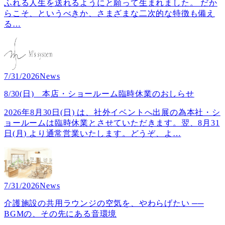
ふれる人生を送れるようにと願って生まれました。 だか
らこそ、というべきか、さまざまな二次的な特徴も備え
る
…
7/31/2026
News
8/30(日) 本店・ショールーム臨時休業のおしらせ
2026年8月30日(日) は、社外イベントへ出展の為本社・シ
ョールームは臨時休業とさせていただきます。翌、8月31
日(月) より通常営業いたします。どうぞ、よ
…
7/31/2026
News
介護施設の共用ラウンジの空気を、やわらげたい ──
BGMの、その先にある音環境