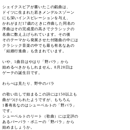
シェイクスピアが書いたこの戯曲は、
ドイツに生まれた若きメンデルスゾーン
にも深いインスピレーションを与え、
かれがまだ
17
歳のときに作曲した同名の
序曲はその完成度の高さでクラシックの
名曲に数え上げられています。その後
そのテーマから発展させた付随曲の中には
クラシック音楽の中でも最も有名なあの
「結婚行進曲」も含まれています。
いや、
1
曲目はやはり「野バラ」から
始めるべきかもしれません。
8
月
28
日は
ゲーテの誕生日です。
わらべは見たり、野中のバラ
の歌い出しで始まるこの詩には
150
以上も
曲がつけられたようですが、もちろん
1
番有名なのはシューベルトの「野バラ」
です。
シューベルトのリート（歌曲）には定評の
あるバーバラ・ボニーの「野バラ」から
始めましょうか。