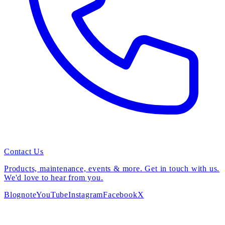
Contact Us
Products, maintenance, events & more. Get in touch with us.
We'd love to hear from you.
Blog
note
YouTube
Instagram
Facebook
X