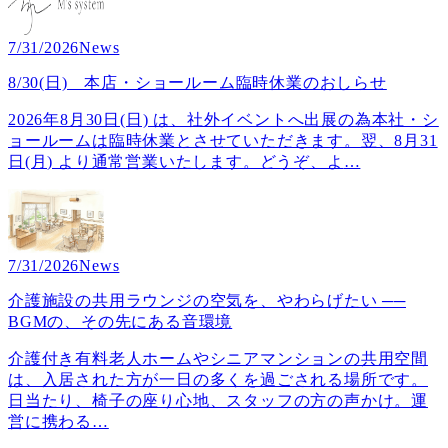
7/31/2026
News
8/30(日) 本店・ショールーム臨時休業のおしらせ
2026年8月30日(日) は、社外イベントへ出展の為本社・シ
ョールームは臨時休業とさせていただきます。翌、8月31
日(月) より通常営業いたします。どうぞ、よ
…
7/31/2026
News
介護施設の共用ラウンジの空気を、やわらげたい ──
BGMの、その先にある音環境
介護付き有料老人ホームやシニアマンションの共用空間
は、入居された方が一日の多くを過ごされる場所です。
日当たり、椅子の座り心地、スタッフの方の声かけ。運
営に携わる
…