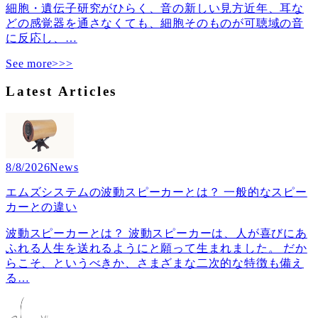
細胞・遺伝子研究がひらく、音の新しい見方近年、耳な
どの感覚器を通さなくても、細胞そのものが可聴域の音
に反応し、
…
See more>>>
Latest Articles
8/8/2026
News
エムズシステムの波動スピーカーとは？ 一般的なスピー
カーとの違い
波動スピーカーとは？ 波動スピーカーは、人が喜びにあ
ふれる人生を送れるようにと願って生まれました。 だか
らこそ、というべきか、さまざまな二次的な特徴も備え
る
…