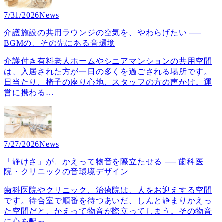
7/31/2026
News
介護施設の共用ラウンジの空気を、やわらげたい ──
BGMの、その先にある音環境
介護付き有料老人ホームやシニアマンションの共用空間
は、入居された方が一日の多くを過ごされる場所です。
日当たり、椅子の座り心地、スタッフの方の声かけ。運
営に携わる
…
7/27/2026
News
「静けさ」が、かえって物音を際立たせる ── 歯科医
院・クリニックの音環境デザイン
歯科医院やクリニック、治療院は、人をお迎えする空間
です。待合室で順番を待つあいだ、しんと静まりかえっ
た空間だと、かえって物音が際立ってしまう。その物音
に心を配っ
…