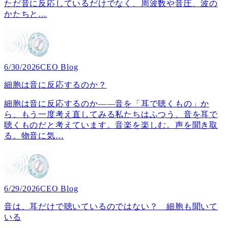
ただ音に反応しているだけでなく、周波数や音圧、波の
かたちと
…
6/30/2026
CEO Blog
細胞は音に反応するのか？
細胞は音に反応するのか――音を「耳で聴くもの」か
ら、もう一度考え直してみる私たちはふつう、音を耳で
聴くものだと考えています。音楽を楽しむ。声を聞き取
る。物音に気
…
6/29/2026
CEO Blog
音は、耳だけで聴いているのではない？ 細胞も聞いて
いる