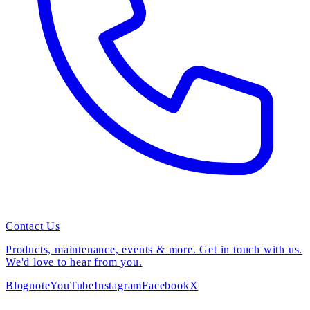
Contact Us
Products, maintenance, events & more. Get in touch with us.
We'd love to hear from you.
Blog
note
YouTube
Instagram
Facebook
X