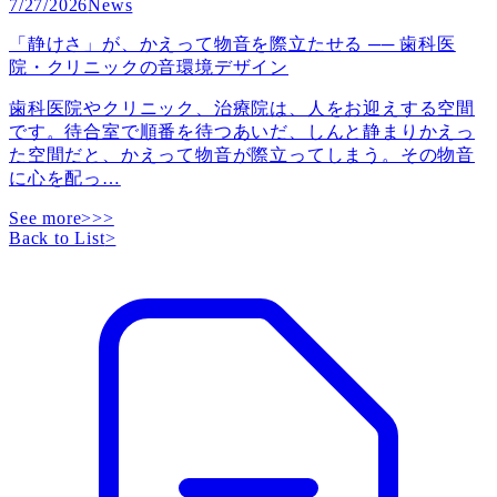
7/27/2026
News
「静けさ」が、かえって物音を際立たせる ── 歯科医
院・クリニックの音環境デザイン
歯科医院やクリニック、治療院は、人をお迎えする空間
です。待合室で順番を待つあいだ、しんと静まりかえっ
た空間だと、かえって物音が際立ってしまう。その物音
に心を配っ
…
See more>>>
Back to List
>