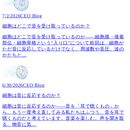
7/2/2026
CEO Blog
細胞はどこで音を受け取っているのか？
細胞はどこで音を受け取っているのか――細胞膜・接着
部位・細胞骨格という“入り口”について前回は、細胞が
ただ音に反応しているだけでなく、周波数や音圧、波の
かたちと
…
6/30/2026
CEO Blog
細胞は音に反応するのか？
細胞は音に反応するのか――音を「耳で聴くもの」か
ら、もう一度考え直してみる私たちはふつう、音を耳で
聴くものだと考えています。音楽を楽しむ。声を聞き取
る。物音に気
…