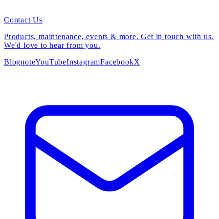
Contact Us
Products, maintenance, events & more. Get in touch with us.
We'd love to hear from you.
Blog
note
YouTube
Instagram
Facebook
X