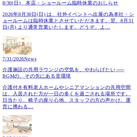
8/30(日) 本店・ショールーム臨時休業のおしらせ
2026年8月30日(日) は、社外イベントへ出展の為本社・シ
ョールームは臨時休業とさせていただきます。翌、8月31
日(月) より通常営業いたします。どうぞ、よ
…
7/31/2026
News
介護施設の共用ラウンジの空気を、やわらげたい ──
BGMの、その先にある音環境
介護付き有料老人ホームやシニアマンションの共用空間
は、入居された方が一日の多くを過ごされる場所です。
日当たり、椅子の座り心地、スタッフの方の声かけ。運
営に携わる
…