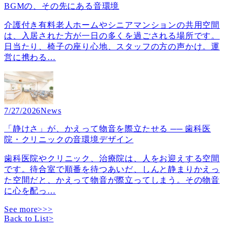
BGMの、その先にある音環境
介護付き有料老人ホームやシニアマンションの共用空間
は、入居された方が一日の多くを過ごされる場所です。
日当たり、椅子の座り心地、スタッフの方の声かけ。運
営に携わる
…
7/27/2026
News
「静けさ」が、かえって物音を際立たせる ── 歯科医
院・クリニックの音環境デザイン
歯科医院やクリニック、治療院は、人をお迎えする空間
です。待合室で順番を待つあいだ、しんと静まりかえっ
た空間だと、かえって物音が際立ってしまう。その物音
に心を配っ
…
See more>>>
Back to List
>