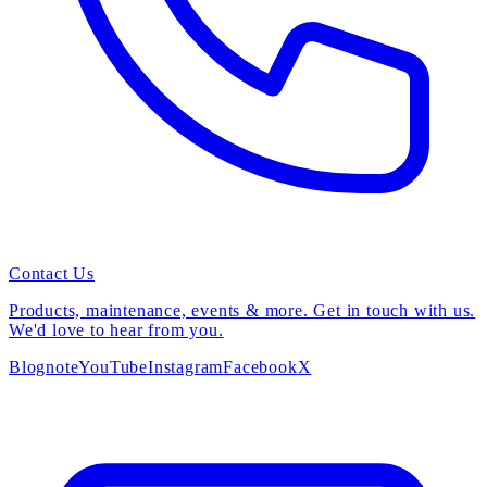
Contact Us
Products, maintenance, events & more. Get in touch with us.
We'd love to hear from you.
Blog
note
YouTube
Instagram
Facebook
X