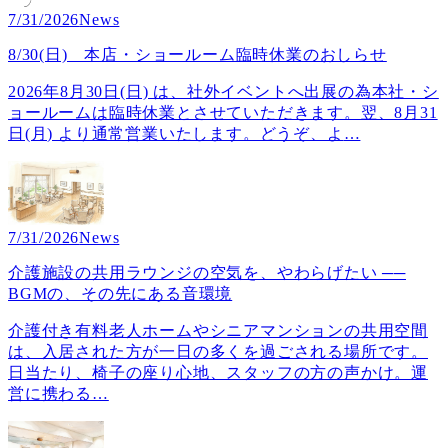
7/31/2026
News
8/30(日) 本店・ショールーム臨時休業のおしらせ
2026年8月30日(日) は、社外イベントへ出展の為本社・シ
ョールームは臨時休業とさせていただきます。翌、8月31
日(月) より通常営業いたします。どうぞ、よ
…
7/31/2026
News
介護施設の共用ラウンジの空気を、やわらげたい ──
BGMの、その先にある音環境
介護付き有料老人ホームやシニアマンションの共用空間
は、入居された方が一日の多くを過ごされる場所です。
日当たり、椅子の座り心地、スタッフの方の声かけ。運
営に携わる
…