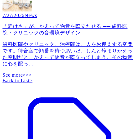
7/27/2026
News
「静けさ」が、かえって物音を際立たせる ── 歯科医
院・クリニックの音環境デザイン
歯科医院やクリニック、治療院は、人をお迎えする空間
です。待合室で順番を待つあいだ、しんと静まりかえっ
た空間だと、かえって物音が際立ってしまう。その物音
に心を配っ
…
See more>>>
Back to List
>