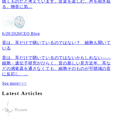
聴くものだと考えています。音楽を楽しむ。声を聞き取
る。物音に気
…
6/29/2026
CEO Blog
音は、耳だけで聴いているのではない？ 細胞も聞いて
いる
音は、耳だけで聴いているのではないかもしれない――
細胞・遺伝子研究がひらく、音の新しい見方近年、耳な
どの感覚器を通さなくても、細胞そのものが可聴域の音
に反応し、
…
See more>>>
Latest Articles