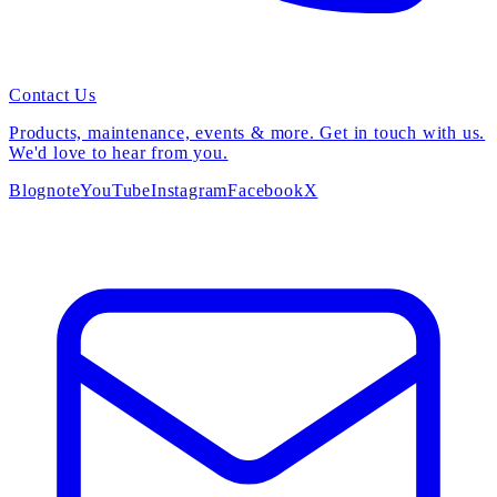
Contact Us
Products, maintenance, events & more. Get in touch with us.
We'd love to hear from you.
Blog
note
YouTube
Instagram
Facebook
X