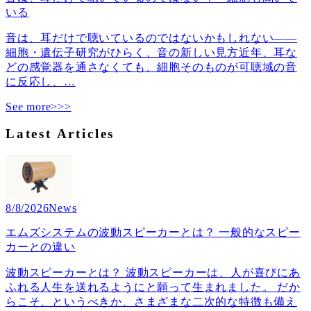
いる
音は、耳だけで聴いているのではないかもしれない――
細胞・遺伝子研究がひらく、音の新しい見方近年、耳な
どの感覚器を通さなくても、細胞そのものが可聴域の音
に反応し、
…
See more>>>
Latest Articles
8/8/2026
News
エムズシステムの波動スピーカーとは？ 一般的なスピー
カーとの違い
波動スピーカーとは？ 波動スピーカーは、人が喜びにあ
ふれる人生を送れるようにと願って生まれました。 だか
らこそ、というべきか、さまざまな二次的な特徴も備え