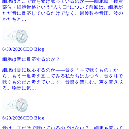
細胞はどこで音を受け取っているのか――細胞膜・接着
部位・細胞骨格という“入り口”について前回は、細胞が
ただ音に反応しているだけでなく、周波数や音圧、波の
かたちと
…
6/30/2026
CEO Blog
細胞は音に反応するのか？
細胞は音に反応するのか――音を「耳で聴くもの」か
ら、もう一度考え直してみる私たちはふつう、音を耳で
聴くものだと考えています。音楽を楽しむ。声を聞き取
る。物音に気
…
6/29/2026
CEO Blog
音は、耳だけで聴いているのではない？ 細胞も聞いて