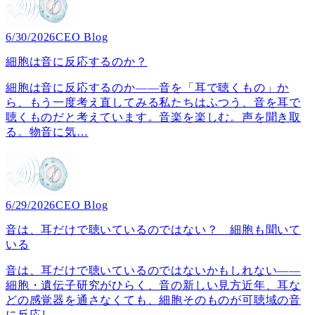
6/30/2026
CEO Blog
細胞は音に反応するのか？
細胞は音に反応するのか――音を「耳で聴くもの」か
ら、もう一度考え直してみる私たちはふつう、音を耳で
聴くものだと考えています。音楽を楽しむ。声を聞き取
る。物音に気
…
6/29/2026
CEO Blog
音は、耳だけで聴いているのではない？ 細胞も聞いて
いる
音は、耳だけで聴いているのではないかもしれない――
細胞・遺伝子研究がひらく、音の新しい見方近年、耳な
どの感覚器を通さなくても、細胞そのものが可聴域の音
に反応し、
…