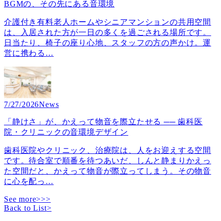
BGMの、その先にある音環境
介護付き有料老人ホームやシニアマンションの共用空間
は、入居された方が一日の多くを過ごされる場所です。
日当たり、椅子の座り心地、スタッフの方の声かけ。運
営に携わる
…
7/27/2026
News
「静けさ」が、かえって物音を際立たせる ── 歯科医
院・クリニックの音環境デザイン
歯科医院やクリニック、治療院は、人をお迎えする空間
です。待合室で順番を待つあいだ、しんと静まりかえっ
た空間だと、かえって物音が際立ってしまう。その物音
に心を配っ
…
See more>>>
Back to List
>