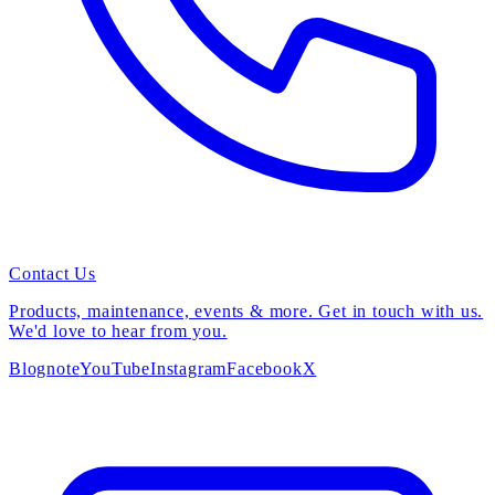
Contact Us
Products, maintenance, events & more. Get in touch with us.
We'd love to hear from you.
Blog
note
YouTube
Instagram
Facebook
X