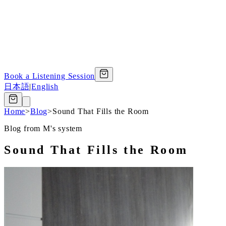
Book a Listening Session
日本語
|
English
Home
>
Blog
>
Sound That Fills the Room
Blog from M's system
Sound That Fills the Room