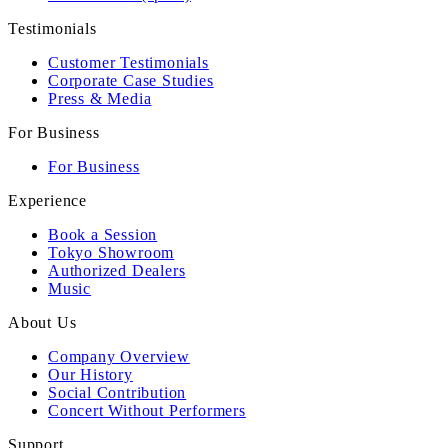
Testimonials
Customer Testimonials
Corporate Case Studies
Press & Media
For Business
For Business
Experience
Book a Session
Tokyo Showroom
Authorized Dealers
Music
About Us
Company Overview
Our History
Social Contribution
Concert Without Performers
Support