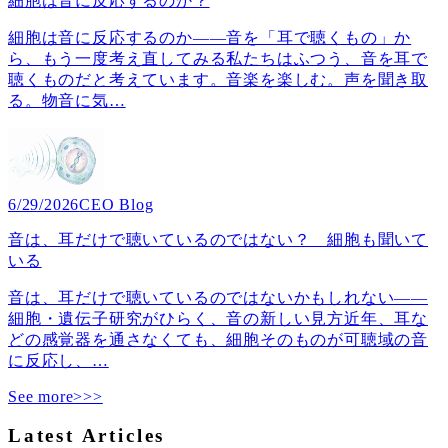
細胞は音に反応するのか？
細胞は音に反応するのか――音を「耳で聴くもの」か
ら、もう一度考え直してみる私たちはふつう、音を耳で
聴くものだと考えています。音楽を楽しむ。声を聞き取
る。物音に気
…
6/29/2026
CEO Blog
音は、耳だけで聴いているのではない？ 細胞も聞いて
いる
音は、耳だけで聴いているのではないかもしれない――
細胞・遺伝子研究がひらく、音の新しい見方近年、耳な
どの感覚器を通さなくても、細胞そのものが可聴域の音
に反応し、
…
See more>>>
Latest Articles