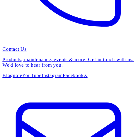
Contact Us
Products, maintenance, events & more. Get in touch with us.
We'd love to hear from you.
Blog
note
YouTube
Instagram
Facebook
X