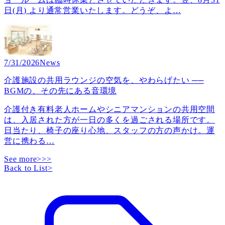
日(月) より通常営業いたします。どうぞ、よ
…
7/31/2026
News
介護施設の共用ラウンジの空気を、やわらげたい ──
BGMの、その先にある音環境
介護付き有料老人ホームやシニアマンションの共用空間
は、入居された方が一日の多くを過ごされる場所です。
日当たり、椅子の座り心地、スタッフの方の声かけ。運
営に携わる
…
See more>>>
Back to List
>