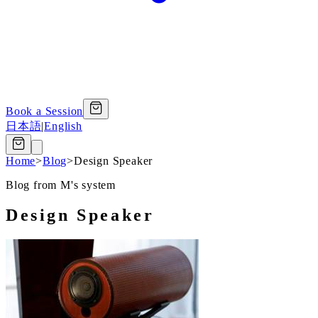
Book a Session
日本語
|
English
Home
>
Blog
>
Design Speaker
Blog from M's system
Design Speaker