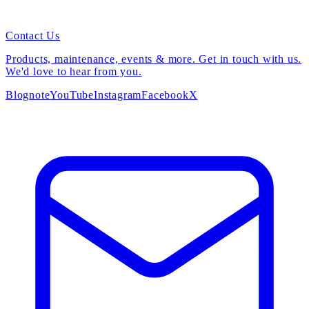
Contact Us
Products, maintenance, events & more. Get in touch with us.
We'd love to hear from you.
Blog
note
YouTube
Instagram
Facebook
X