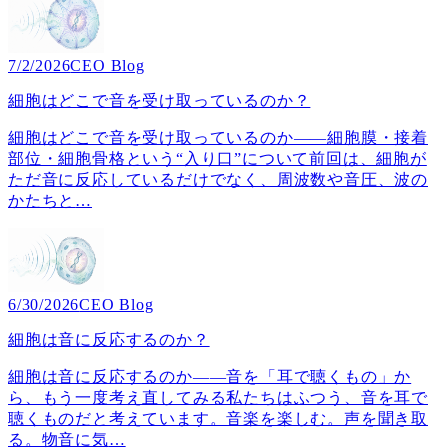
7/2/2026
CEO Blog
細胞はどこで音を受け取っているのか？
細胞はどこで音を受け取っているのか――細胞膜・接着
部位・細胞骨格という“入り口”について前回は、細胞が
ただ音に反応しているだけでなく、周波数や音圧、波の
かたちと
…
6/30/2026
CEO Blog
細胞は音に反応するのか？
細胞は音に反応するのか――音を「耳で聴くもの」か
ら、もう一度考え直してみる私たちはふつう、音を耳で
聴くものだと考えています。音楽を楽しむ。声を聞き取
る。物音に気
…