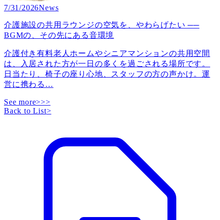
7/31/2026
News
介護施設の共用ラウンジの空気を、やわらげたい ──
BGMの、その先にある音環境
介護付き有料老人ホームやシニアマンションの共用空間
は、入居された方が一日の多くを過ごされる場所です。
日当たり、椅子の座り心地、スタッフの方の声かけ。運
営に携わる
…
See more>>>
Back to List
>