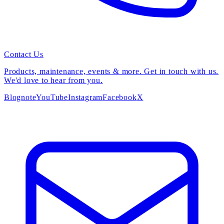
Contact Us
Products, maintenance, events & more. Get in touch with us.
We'd love to hear from you.
Blog
note
YouTube
Instagram
Facebook
X