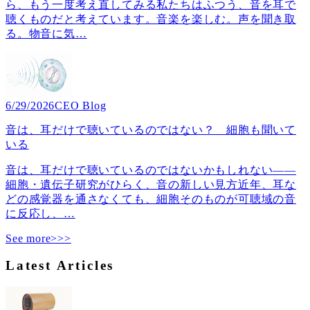
ら、もう一度考え直してみる私たちはふつう、音を耳で
聴くものだと考えています。音楽を楽しむ。声を聞き取
る。物音に気
…
6/29/2026
CEO Blog
音は、耳だけで聴いているのではない？ 細胞も聞いて
いる
音は、耳だけで聴いているのではないかもしれない――
細胞・遺伝子研究がひらく、音の新しい見方近年、耳な
どの感覚器を通さなくても、細胞そのものが可聴域の音
に反応し、
…
See more>>>
Latest Articles