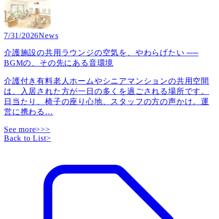
7/31/2026
News
介護施設の共用ラウンジの空気を、やわらげたい ──
BGMの、その先にある音環境
介護付き有料老人ホームやシニアマンションの共用空間
は、入居された方が一日の多くを過ごされる場所です。
日当たり、椅子の座り心地、スタッフの方の声かけ。運
営に携わる
…
See more>>>
Back to List
>