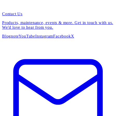
Contact Us
Products, maintenance, events & more. Get in touch with us.
We'd love to hear from you.
Blog
note
YouTube
Instagram
Facebook
X