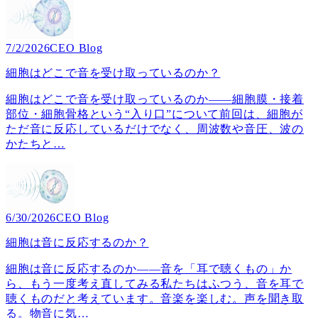
7/2/2026
CEO Blog
細胞はどこで音を受け取っているのか？
細胞はどこで音を受け取っているのか――細胞膜・接着
部位・細胞骨格という“入り口”について前回は、細胞が
ただ音に反応しているだけでなく、周波数や音圧、波の
かたちと
…
6/30/2026
CEO Blog
細胞は音に反応するのか？
細胞は音に反応するのか――音を「耳で聴くもの」か
ら、もう一度考え直してみる私たちはふつう、音を耳で
聴くものだと考えています。音楽を楽しむ。声を聞き取
る。物音に気
…