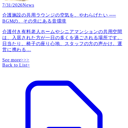
7/31/2026
News
介護施設の共用ラウンジの空気を、やわらげたい ──
BGMの、その先にある音環境
介護付き有料老人ホームやシニアマンションの共用空間
は、入居された方が一日の多くを過ごされる場所です。
日当たり、椅子の座り心地、スタッフの方の声かけ。運
営に携わる
…
See more>>>
Back to List
>