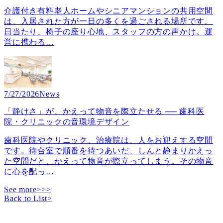
介護付き有料老人ホームやシニアマンションの共用空間
は、入居された方が一日の多くを過ごされる場所です。
日当たり、椅子の座り心地、スタッフの方の声かけ。運
営に携わる
…
7/27/2026
News
「静けさ」が、かえって物音を際立たせる ── 歯科医
院・クリニックの音環境デザイン
歯科医院やクリニック、治療院は、人をお迎えする空間
です。待合室で順番を待つあいだ、しんと静まりかえっ
た空間だと、かえって物音が際立ってしまう。その物音
に心を配っ
…
See more>>>
Back to List
>