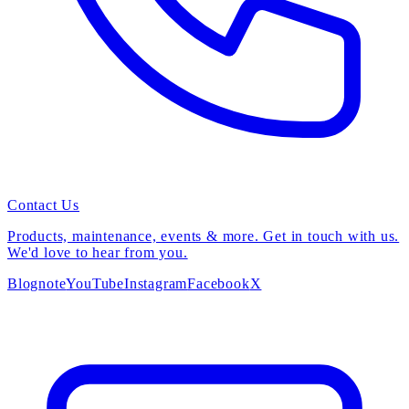
Contact Us
Products, maintenance, events & more. Get in touch with us.
We'd love to hear from you.
Blog
note
YouTube
Instagram
Facebook
X