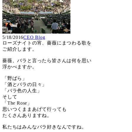
5/18/2016
CEO Blog
ローズナイトの宵、薔薇にまつわる歌を
ご紹介します。
薔薇、バラと言ったら皆さんは何を思い
浮かべますか。
「野ばら」
「酒とバラの日々」
「バラ色の人生」
そして
「The Rose」
思いつくままあげて行っても
たくさんありますね。
私たちはみんなバラ好きなんですね。