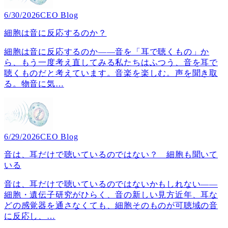
6/30/2026
CEO Blog
細胞は音に反応するのか？
細胞は音に反応するのか――音を「耳で聴くもの」か
ら、もう一度考え直してみる私たちはふつう、音を耳で
聴くものだと考えています。音楽を楽しむ。声を聞き取
る。物音に気
…
6/29/2026
CEO Blog
音は、耳だけで聴いているのではない？ 細胞も聞いて
いる
音は、耳だけで聴いているのではないかもしれない――
細胞・遺伝子研究がひらく、音の新しい見方近年、耳な
どの感覚器を通さなくても、細胞そのものが可聴域の音
に反応し、
…