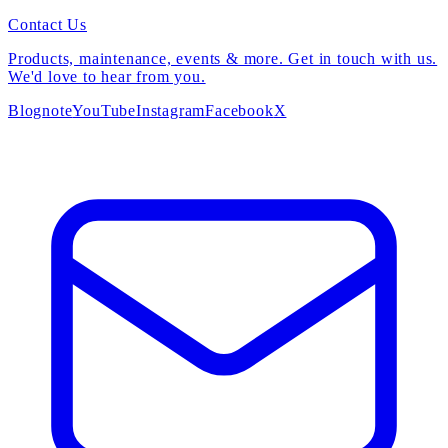
Contact Us
Products, maintenance, events & more. Get in touch with us.
We'd love to hear from you.
Blog
note
YouTube
Instagram
Facebook
X