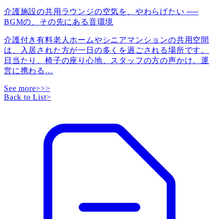
介護施設の共用ラウンジの空気を、やわらげたい ──
BGMの、その先にある音環境
介護付き有料老人ホームやシニアマンションの共用空間
は、入居された方が一日の多くを過ごされる場所です。
日当たり、椅子の座り心地、スタッフの方の声かけ。運
営に携わる
…
See more>>>
Back to List
>