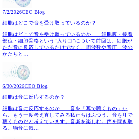
7/2/2026
CEO Blog
細胞はどこで音を受け取っているのか？
細胞はどこで音を受け取っているのか――細胞膜・接着
部位・細胞骨格という“入り口”について前回は、細胞が
ただ音に反応しているだけでなく、周波数や音圧、波の
かたちと
…
6/30/2026
CEO Blog
細胞は音に反応するのか？
細胞は音に反応するのか――音を「耳で聴くもの」か
ら、もう一度考え直してみる私たちはふつう、音を耳で
聴くものだと考えています。音楽を楽しむ。声を聞き取
る。物音に気
…