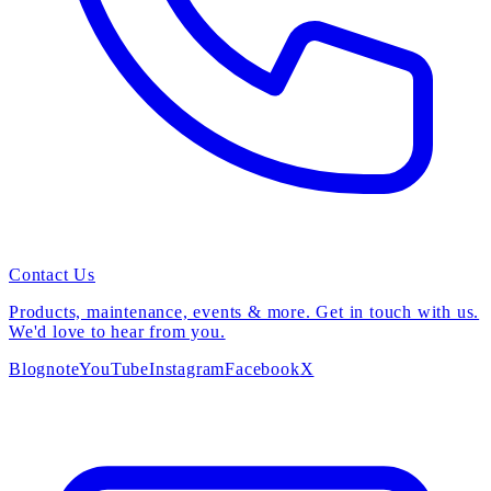
Contact Us
Products, maintenance, events & more. Get in touch with us.
We'd love to hear from you.
Blog
note
YouTube
Instagram
Facebook
X