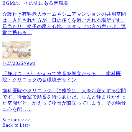
BGMの、その先にある音環境
介護付き有料老人ホームやシニアマンションの共用空間
は、入居された方が一日の多くを過ごされる場所です。
日当たり、椅子の座り心地、スタッフの方の声かけ。運
営に携わる
…
7/27/2026
News
「静けさ」が、かえって物音を際立たせる ── 歯科医
院・クリニックの音環境デザイン
歯科医院やクリニック、治療院は、人をお迎えする空間
です。待合室で順番を待つあいだ、しんと静まりかえっ
た空間だと、かえって物音が際立ってしまう。その物音
に心を配っ
…
See more>>>
Back to List
>