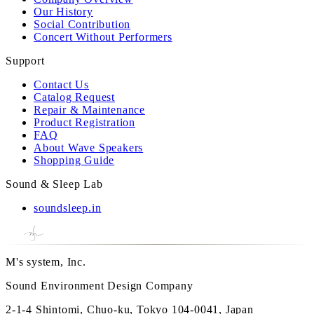
Our History
Social Contribution
Concert Without Performers
Support
Contact Us
Catalog Request
Repair & Maintenance
Product Registration
FAQ
About Wave Speakers
Shopping Guide
Sound & Sleep Lab
soundsleep.in
M's system, Inc.
Sound Environment Design Company
2-1-4 Shintomi, Chuo-ku, Tokyo 104-0041, Japan