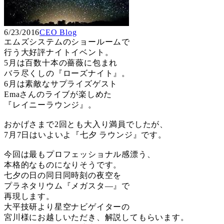
6/23/2016
CEO Blog
エムズシステムのショールームで
行う大好評ナイトイベント。
5月は百数十本の薔薇に包まれ
バラ尽くしの『ローズナイト』。
6月は素敵なサプライズゲスト
Emaさんのライブが楽しめた
『レイニーラウンジ』。
おかげさまで2回とも大入り満員でしたが、
7月7日はいよいよ『七夕 ラウンジ』です。
今回は最もプロフェッショナル感漂う、
本格的なものになりそうです。
七夕の日の同日同時刻の夜空を
プラネタリウム『メガスタ―』で
再現します。
大平技研より星空ナビゲイターの
宮川様にお越しいただき、解説してもらいます。