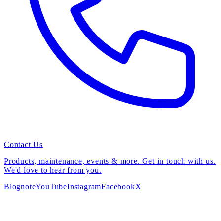
Contact Us
Products, maintenance, events & more. Get in touch with us.
We'd love to hear from you.
Blog
note
YouTube
Instagram
Facebook
X