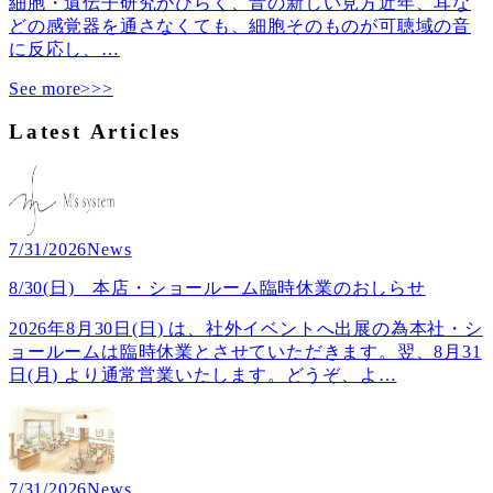
細胞・遺伝子研究がひらく、音の新しい見方近年、耳な
どの感覚器を通さなくても、細胞そのものが可聴域の音
に反応し、
…
See more>>>
Latest Articles
7/31/2026
News
8/30(日) 本店・ショールーム臨時休業のおしらせ
2026年8月30日(日) は、社外イベントへ出展の為本社・シ
ョールームは臨時休業とさせていただきます。翌、8月31
日(月) より通常営業いたします。どうぞ、よ
…
7/31/2026
News