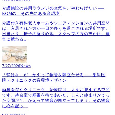
介護施設の共用ラウンジの空気を、やわらげたい ──
BGMの、その先にある音環境
介護付き有料老人ホームやシニアマンションの共用空間
は、入居された方が一日の多くを過ごされる場所です。
日当たり、椅子の座り心地、スタッフの方の声かけ。運
営に携わる
…
7/27/2026
News
「静けさ」が、かえって物音を際立たせる ── 歯科医
院・クリニックの音環境デザイン
歯科医院やクリニック、治療院は、人をお迎えする空間
です。待合室で順番を待つあいだ、しんと静まりかえっ
た空間だと、かえって物音が際立ってしまう。その物音
に心を配っ
…