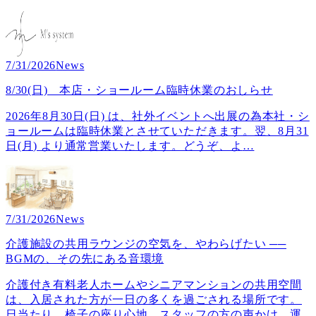
7/31/2026
News
8/30(日) 本店・ショールーム臨時休業のおしらせ
2026年8月30日(日) は、社外イベントへ出展の為本社・シ
ョールームは臨時休業とさせていただきます。翌、8月31
日(月) より通常営業いたします。どうぞ、よ
…
7/31/2026
News
介護施設の共用ラウンジの空気を、やわらげたい ──
BGMの、その先にある音環境
介護付き有料老人ホームやシニアマンションの共用空間
は、入居された方が一日の多くを過ごされる場所です。
日当たり、椅子の座り心地、スタッフの方の声かけ。運