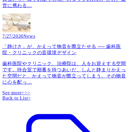
営に携わる
…
7/27/2026
News
「静けさ」が、かえって物音を際立たせる ── 歯科医
院・クリニックの音環境デザイン
歯科医院やクリニック、治療院は、人をお迎えする空間
です。待合室で順番を待つあいだ、しんと静まりかえっ
た空間だと、かえって物音が際立ってしまう。その物音
に心を配っ
…
See more>>>
Back to List
>