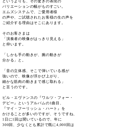
というよりも、その驚きの表現の
バリエーションの幅がものすごい。
エムズシステムで、ご愛用者様
の声や、ご試聴されたお客様の生の声を
ご紹介する理由はそこにあります。
そのお客さまは
「演奏者の映像がはっきり見える」
と仰います。
「しかも手の動きが、腕の動きが
分かる」と。
「音の立体感、そこで弾いている感が
強いので、映像が浮かび上がり、
細かな筋肉の動きまで感じ取れる」
と言うのです。
ビル・エヴァンスの『ワルツ・フォー・
デビー』というアルバムの
1
曲目、
『マイ・フーリッシュ・ハート』を
かけることが多いのですが、そうですね、
1
日に
1
回は聞いているので、年に
300
回、少なくとも累計で既に
4,000
回は