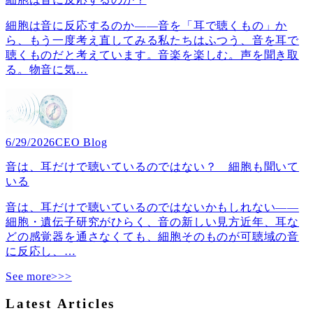
細胞は音に反応するのか――音を「耳で聴くもの」か
ら、もう一度考え直してみる私たちはふつう、音を耳で
聴くものだと考えています。音楽を楽しむ。声を聞き取
る。物音に気
…
6/29/2026
CEO Blog
音は、耳だけで聴いているのではない？ 細胞も聞いて
いる
音は、耳だけで聴いているのではないかもしれない――
細胞・遺伝子研究がひらく、音の新しい見方近年、耳な
どの感覚器を通さなくても、細胞そのものが可聴域の音
に反応し、
…
See more>>>
Latest Articles