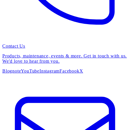
Contact Us
Products, maintenance, events & more. Get in touch with us.
We'd love to hear from you.
Blog
note
YouTube
Instagram
Facebook
X