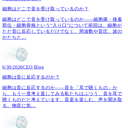
細胞はどこで音を受け取っているのか？
細胞はどこで音を受け取っているのか――細胞膜・接着
部位・細胞骨格という“入り口”について前回は、細胞が
ただ音に反応しているだけでなく、周波数や音圧、波の
かたちと
…
6/30/2026
CEO Blog
細胞は音に反応するのか？
細胞は音に反応するのか――音を「耳で聴くもの」か
ら、もう一度考え直してみる私たちはふつう、音を耳で
聴くものだと考えています。音楽を楽しむ。声を聞き取
る。物音に気
…