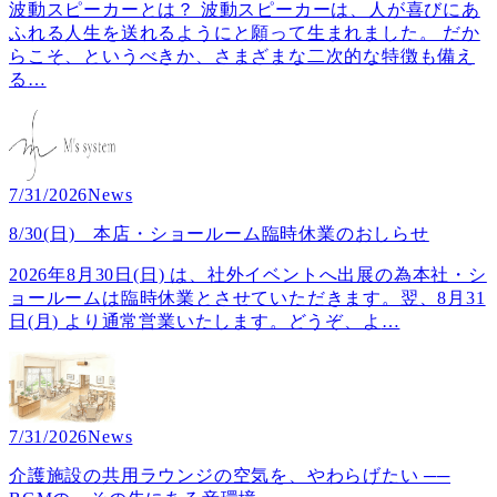
波動スピーカーとは？ 波動スピーカーは、人が喜びにあ
ふれる人生を送れるようにと願って生まれました。 だか
らこそ、というべきか、さまざまな二次的な特徴も備え
る
…
7/31/2026
News
8/30(日) 本店・ショールーム臨時休業のおしらせ
2026年8月30日(日) は、社外イベントへ出展の為本社・シ
ョールームは臨時休業とさせていただきます。翌、8月31
日(月) より通常営業いたします。どうぞ、よ
…
7/31/2026
News
介護施設の共用ラウンジの空気を、やわらげたい ──