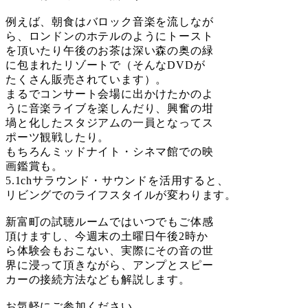
例えば、朝食はバロック音楽を流しなが
ら、ロンドンのホテルのようにトースト
を頂いたり午後のお茶は深い森の奥の緑
に包まれたリゾートで（そんなDVDが
たくさん販売されています）。
まるでコンサート会場に出かけたかのよ
うに音楽ライブを楽しんだり、興奮の坩
堝と化したスタジアムの一員となってス
ポーツ観戦したり。
もちろんミッドナイト・シネマ館での映
画鑑賞も。
5.1chサラウンド・サウンドを活用すると、
リビングでのライフスタイルが変わります。
新富町の試聴ルームではいつでもご体感
頂けますし、今週末の土曜日午後2時か
ら体験会もおこない、実際にその音の世
界に浸って頂きながら、アンプとスピー
カーの接続方法なども解説します。
お気軽にご参加ください。