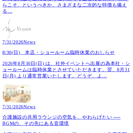
らこそ、というべきか、さまざまな二次的な特徴も備え
る
…
7/31/2026
News
8/30(日) 本店・ショールーム臨時休業のおしらせ
2026年8月30日(日) は、社外イベントへ出展の為本社・シ
ョールームは臨時休業とさせていただきます。翌、8月31
日(月) より通常営業いたします。どうぞ、よ
…
7/31/2026
News
介護施設の共用ラウンジの空気を、やわらげたい ──
BGMの、その先にある音環境