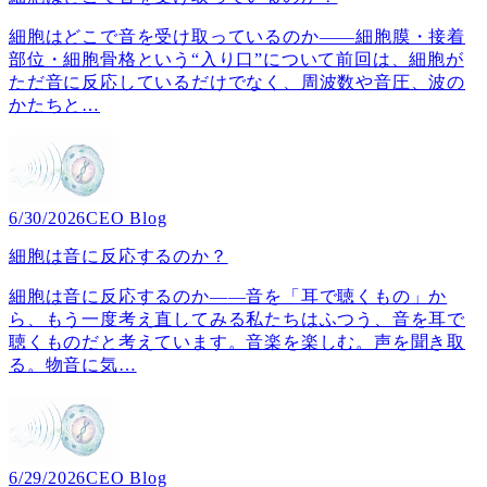
細胞はどこで音を受け取っているのか――細胞膜・接着
部位・細胞骨格という“入り口”について前回は、細胞が
ただ音に反応しているだけでなく、周波数や音圧、波の
かたちと
…
6/30/2026
CEO Blog
細胞は音に反応するのか？
細胞は音に反応するのか――音を「耳で聴くもの」か
ら、もう一度考え直してみる私たちはふつう、音を耳で
聴くものだと考えています。音楽を楽しむ。声を聞き取
る。物音に気
…
6/29/2026
CEO Blog