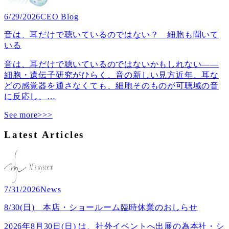
6/29/2026
CEO Blog
音は、耳だけで聴いているのではない？ 細胞も聞いて
いる
音は、耳だけで聴いているのではないかもしれない――
細胞・遺伝子研究がひらく、音の新しい見方近年、耳な
どの感覚器を通さなくても、細胞そのものが可聴域の音
に反応し、
…
See more>>>
Latest Articles
7/31/2026
News
8/30(日) 本店・ショールーム臨時休業のおしらせ
2026年8月30日(日) は、社外イベントへ出展の為本社・シ