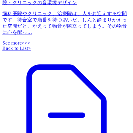
院・クリニックの音環境デザイン
歯科医院やクリニック、治療院は、人をお迎えする空間
です。待合室で順番を待つあいだ、しんと静まりかえっ
た空間だと、かえって物音が際立ってしまう。その物音
に心を配っ
…
See more>>>
Back to List
>