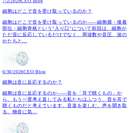
7/2/2026
CEO Blog
細胞はどこで音を受け取っているのか？
細胞はどこで音を受け取っているのか――細胞膜・接着
部位・細胞骨格という“入り口”について前回は、細胞が
ただ音に反応しているだけでなく、周波数や音圧、波の
かたちと
…
6/30/2026
CEO Blog
細胞は音に反応するのか？
細胞は音に反応するのか――音を「耳で聴くもの」か
ら、もう一度考え直してみる私たちはふつう、音を耳で
聴くものだと考えています。音楽を楽しむ。声を聞き取
る。物音に気
…