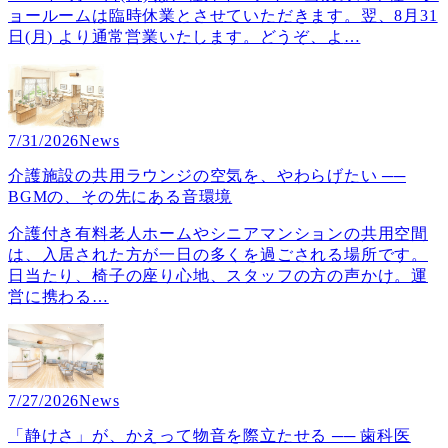
ョールームは臨時休業とさせていただきます。翌、8月31
日(月) より通常営業いたします。どうぞ、よ
…
7/31/2026
News
介護施設の共用ラウンジの空気を、やわらげたい ──
BGMの、その先にある音環境
介護付き有料老人ホームやシニアマンションの共用空間
は、入居された方が一日の多くを過ごされる場所です。
日当たり、椅子の座り心地、スタッフの方の声かけ。運
営に携わる
…
7/27/2026
News
「静けさ」が、かえって物音を際立たせる ── 歯科医