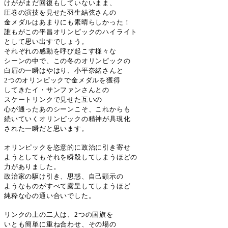
けががまだ回復もしていないまま、
圧巻の演技を見せた羽生結弦さんの
金メダルはあまりにも素晴らしかった！
誰もがこの平昌オリンピックのハイライト
として思い出すでしょう。
それぞれの感動を呼び起こす様々な
シーンの中で、この冬のオリンピックの
白眉の一瞬はやはり、小平奈緒さんと
2
つのオリンピックで金メダルを獲得
してきたイ・サンファンさんとの
スケートリンクで見せた互いの
心が通ったあのシーンこそ、これからも
続いていくオリンピックの精神が具現化
された一瞬だと思います。
オリンピックを恣意的に政治に引き寄せ
ようとしてもそれを瞬殺してしまうほどの
力がありました。
政治家の駆け引き、思惑、自己顕示の
ようなものがすべて露呈してしまうほど
純粋な心の通い合いでした。
リンクの上の二人は、
2
つの国旗を
いとも簡単に重ね合わせ、その場の