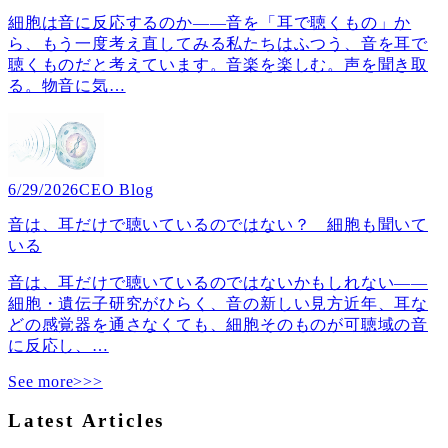
細胞は音に反応するのか――音を「耳で聴くもの」か
ら、もう一度考え直してみる私たちはふつう、音を耳で
聴くものだと考えています。音楽を楽しむ。声を聞き取
る。物音に気
…
6/29/2026
CEO Blog
音は、耳だけで聴いているのではない？ 細胞も聞いて
いる
音は、耳だけで聴いているのではないかもしれない――
細胞・遺伝子研究がひらく、音の新しい見方近年、耳な
どの感覚器を通さなくても、細胞そのものが可聴域の音
に反応し、
…
See more>>>
Latest Articles