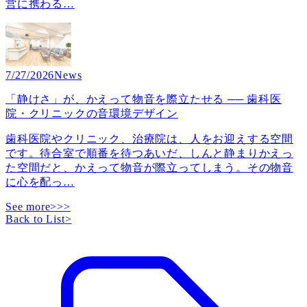
営に携わる
…
7/27/2026
News
「静けさ」が、かえって物音を際立たせる ── 歯科医
院・クリニックの音環境デザイン
歯科医院やクリニック、治療院は、人をお迎えする空間
です。待合室で順番を待つあいだ、しんと静まりかえっ
た空間だと、かえって物音が際立ってしまう。その物音
に心を配っ
…
See more>>>
Back to List
>