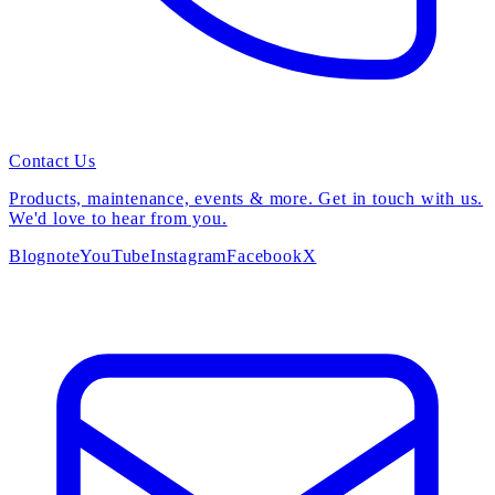
Contact Us
Products, maintenance, events & more. Get in touch with us.
We'd love to hear from you.
Blog
note
YouTube
Instagram
Facebook
X