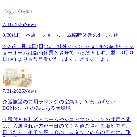
7/31/2026
News
8/30(日) 本店・ショールーム臨時休業のおしらせ
2026年8月30日(日) は、社外イベントへ出展の為本社・シ
ョールームは臨時休業とさせていただきます。翌、8月31
日(月) より通常営業いたします。どうぞ、よ
…
7/31/2026
News
介護施設の共用ラウンジの空気を、やわらげたい ──
BGMの、その先にある音環境
介護付き有料老人ホームやシニアマンションの共用空間
は、入居された方が一日の多くを過ごされる場所です。
日当たり、椅子の座り心地、スタッフの方の声かけ。運