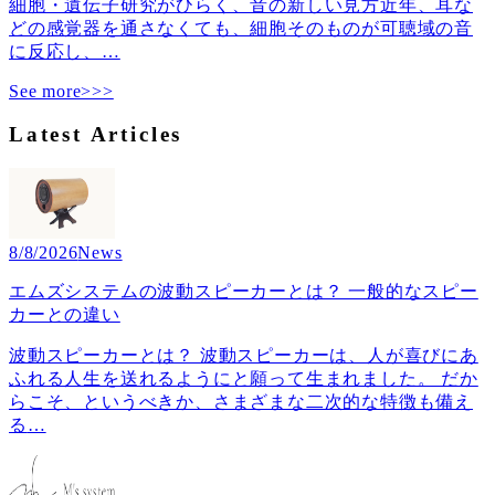
細胞・遺伝子研究がひらく、音の新しい見方近年、耳な
どの感覚器を通さなくても、細胞そのものが可聴域の音
に反応し、
…
See more>>>
Latest Articles
8/8/2026
News
エムズシステムの波動スピーカーとは？ 一般的なスピー
カーとの違い
波動スピーカーとは？ 波動スピーカーは、人が喜びにあ
ふれる人生を送れるようにと願って生まれました。 だか
らこそ、というべきか、さまざまな二次的な特徴も備え
る
…