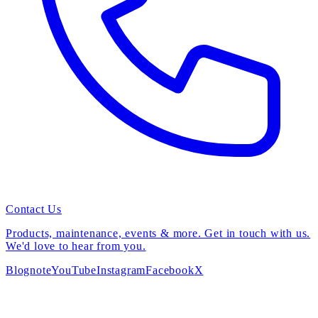
Contact Us
Products, maintenance, events & more. Get in touch with us.
We'd love to hear from you.
Blog
note
YouTube
Instagram
Facebook
X