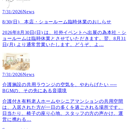
7/31/2026
News
8/30(日) 本店・ショールーム臨時休業のおしらせ
2026年8月30日(日) は、社外イベントへ出展の為本社・シ
ョールームは臨時休業とさせていただきます。翌、8月31
日(月) より通常営業いたします。どうぞ、よ
…
7/31/2026
News
介護施設の共用ラウンジの空気を、やわらげたい ──
BGMの、その先にある音環境
介護付き有料老人ホームやシニアマンションの共用空間
は、入居された方が一日の多くを過ごされる場所です。
日当たり、椅子の座り心地、スタッフの方の声かけ。運
営に携わる
…