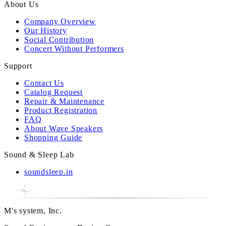
About Us
Company Overview
Our History
Social Contribution
Concert Without Performers
Support
Contact Us
Catalog Request
Repair & Maintenance
Product Registration
FAQ
About Wave Speakers
Shopping Guide
Sound & Sleep Lab
soundsleep.in
M's system, Inc.