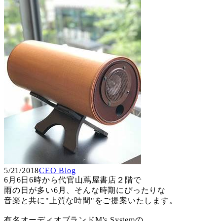
5/21/2018
CEO Blog
6月6日6時から代官山蔦屋書店２階で
雨の日が多い6月、そんな時期にぴったりな
音楽と共に"上質な時間"をご提案いたします。
有名オーディオブランドM's Systemの