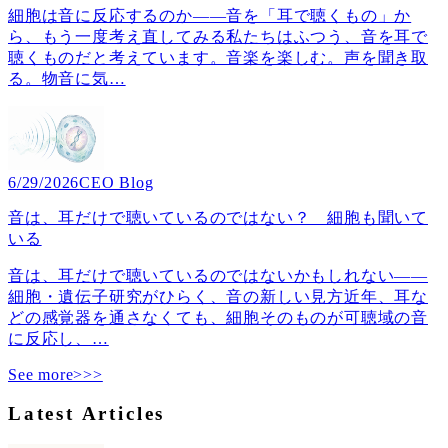
細胞は音に反応するのか――音を「耳で聴くもの」か
ら、もう一度考え直してみる私たちはふつう、音を耳で
聴くものだと考えています。音楽を楽しむ。声を聞き取
る。物音に気
…
6/29/2026
CEO Blog
音は、耳だけで聴いているのではない？ 細胞も聞いて
いる
音は、耳だけで聴いているのではないかもしれない――
細胞・遺伝子研究がひらく、音の新しい見方近年、耳な
どの感覚器を通さなくても、細胞そのものが可聴域の音
に反応し、
…
See more>>>
Latest Articles