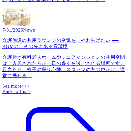
7/31/2026
News
介護施設の共用ラウンジの空気を、やわらげたい ──
BGMの、その先にある音環境
介護付き有料老人ホームやシニアマンションの共用空間
は、入居された方が一日の多くを過ごされる場所です。
日当たり、椅子の座り心地、スタッフの方の声かけ。運
営に携わる
…
See more>>>
Back to List
>