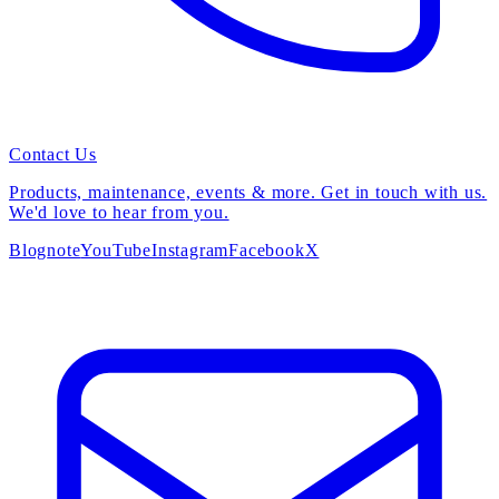
Contact Us
Products, maintenance, events & more. Get in touch with us.
We'd love to hear from you.
Blog
note
YouTube
Instagram
Facebook
X