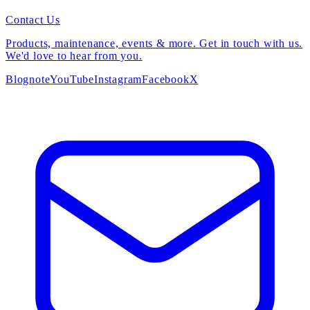
Contact Us
Products, maintenance, events & more. Get in touch with us.
We'd love to hear from you.
Blog
note
YouTube
Instagram
Facebook
X