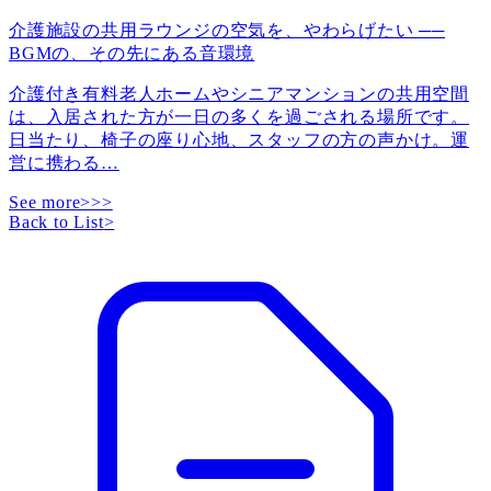
介護施設の共用ラウンジの空気を、やわらげたい ──
BGMの、その先にある音環境
介護付き有料老人ホームやシニアマンションの共用空間
は、入居された方が一日の多くを過ごされる場所です。
日当たり、椅子の座り心地、スタッフの方の声かけ。運
営に携わる
…
See more>>>
Back to List
>