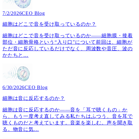
7/2/2026
CEO Blog
細胞はどこで音を受け取っているのか？
細胞はどこで音を受け取っているのか――細胞膜・接着
部位・細胞骨格という“入り口”について前回は、細胞が
ただ音に反応しているだけでなく、周波数や音圧、波の
かたちと
…
6/30/2026
CEO Blog
細胞は音に反応するのか？
細胞は音に反応するのか――音を「耳で聴くもの」か
ら、もう一度考え直してみる私たちはふつう、音を耳で
聴くものだと考えています。音楽を楽しむ。声を聞き取
る。物音に気
…