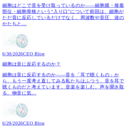
細胞はどこで音を受け取っているのか――細胞膜・接着
部位・細胞骨格という“入り口”について前回は、細胞が
ただ音に反応しているだけでなく、周波数や音圧、波の
かたちと
…
6/30/2026
CEO Blog
細胞は音に反応するのか？
細胞は音に反応するのか――音を「耳で聴くもの」か
ら、もう一度考え直してみる私たちはふつう、音を耳で
聴くものだと考えています。音楽を楽しむ。声を聞き取
る。物音に気
…
6/29/2026
CEO Blog