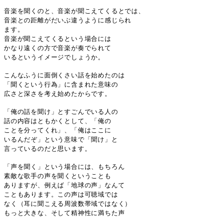
音楽を聞くのと、音楽が聞こえてくるとでは、
音楽との距離がだいぶ違うように感じられ
ます。
音楽が聞こえてくるという場合には
かなり遠くの方で音楽が奏でられて
いるというイメージでしょうか。
こんなふうに面倒くさい話を始めたのは
「聞くという行為」に含まれた意味の
広さと深さを考え始めたからです。
「俺の話を聞け」とすごんでいる人の
話の内容はともかくとして、「俺の
ことを分ってくれ」、「俺はここに
いるんだぞ」という意味で「聞け」と
言っているのだと思います。
「声を聞く」という場合には、もちろん
素敵な歌手の声を聞くということも
ありますが、例えば「地球の声」なんて
こともあります。この声は可聴域では
なく（耳に聞こえる周波数帯域ではなく）
もっと大きな、そして精神性に満ちた声