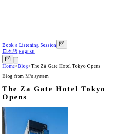
Book a Listening Session
日本語
|
English
Home
>
Blog
>
The Zā Gate Hotel Tokyo Opens
Blog from M's system
The Zā Gate Hotel Tokyo
Opens