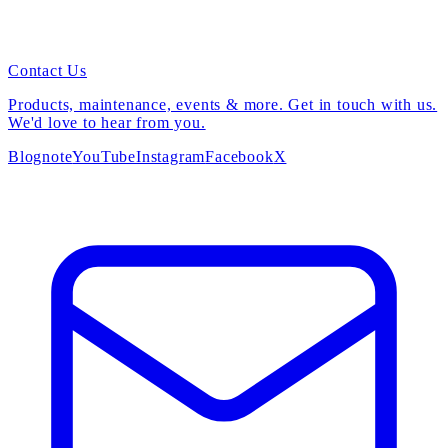
Contact Us
Products, maintenance, events & more. Get in touch with us.
We'd love to hear from you.
Blog
note
YouTube
Instagram
Facebook
X