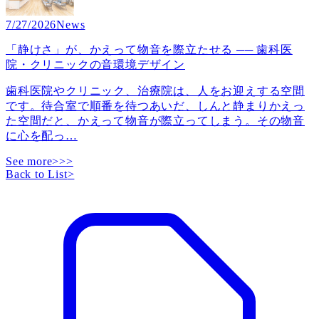
7/27/2026
News
「静けさ」が、かえって物音を際立たせる ── 歯科医
院・クリニックの音環境デザイン
歯科医院やクリニック、治療院は、人をお迎えする空間
です。待合室で順番を待つあいだ、しんと静まりかえっ
た空間だと、かえって物音が際立ってしまう。その物音
に心を配っ
…
See more>>>
Back to List
>