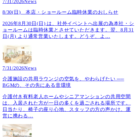
7/31/2026
News
8/30(日) 本店・ショールーム臨時休業のおしらせ
2026年8月30日(日) は、社外イベントへ出展の為本社・シ
ョールームは臨時休業とさせていただきます。翌、8月31
日(月) より通常営業いたします。どうぞ、よ
…
7/31/2026
News
介護施設の共用ラウンジの空気を、やわらげたい ──
BGMの、その先にある音環境
介護付き有料老人ホームやシニアマンションの共用空間
は、入居された方が一日の多くを過ごされる場所です。
日当たり、椅子の座り心地、スタッフの方の声かけ。運
営に携わる
…