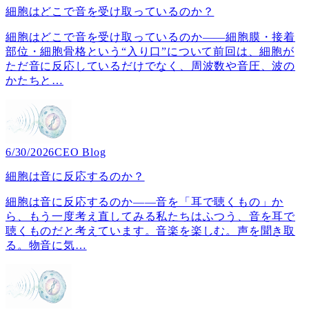
細胞はどこで音を受け取っているのか？
細胞はどこで音を受け取っているのか――細胞膜・接着
部位・細胞骨格という“入り口”について前回は、細胞が
ただ音に反応しているだけでなく、周波数や音圧、波の
かたちと
…
6/30/2026
CEO Blog
細胞は音に反応するのか？
細胞は音に反応するのか――音を「耳で聴くもの」か
ら、もう一度考え直してみる私たちはふつう、音を耳で
聴くものだと考えています。音楽を楽しむ。声を聞き取
る。物音に気
…