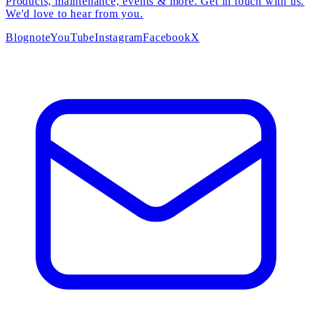
Products, maintenance, events & more. Get in touch with us.
We'd love to hear from you.
Blog
note
YouTube
Instagram
Facebook
X