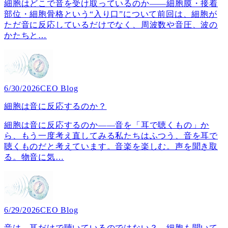
細胞はどこで音を受け取っているのか――細胞膜・接着
部位・細胞骨格という“入り口”について前回は、細胞が
ただ音に反応しているだけでなく、周波数や音圧、波の
かたちと
…
6/30/2026
CEO Blog
細胞は音に反応するのか？
細胞は音に反応するのか――音を「耳で聴くもの」か
ら、もう一度考え直してみる私たちはふつう、音を耳で
聴くものだと考えています。音楽を楽しむ。声を聞き取
る。物音に気
…
6/29/2026
CEO Blog
音は、耳だけで聴いているのではない？ 細胞も聞いて