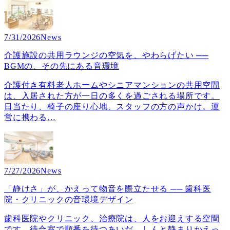
7/31/2026
News
介護施設の共用ラウンジの空気を、やわらげたい ──
BGMの、その先にある音環境
介護付き有料老人ホームやシニアマンションの共用空間
は、入居された方が一日の多くを過ごされる場所です。
日当たり、椅子の座り心地、スタッフの方の声かけ。運
営に携わる
…
7/27/2026
News
「静けさ」が、かえって物音を際立たせる ── 歯科医
院・クリニックの音環境デザイン
歯科医院やクリニック、治療院は、人をお迎えする空間
です。待合室で順番を待つあいだ、しんと静まりかえっ