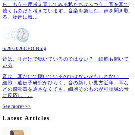
ら、もう一度考え直してみる私たちはふつう、音を耳で
聴くものだと考えています。音楽を楽しむ。声を聞き取
る。物音に気
…
6/29/2026
CEO Blog
音は、耳だけで聴いているのではない？ 細胞も聞いて
いる
音は、耳だけで聴いているのではないかもしれない――
細胞・遺伝子研究がひらく、音の新しい見方近年、耳な
どの感覚器を通さなくても、細胞そのものが可聴域の音
に反応し、
…
See more>>>
Latest Articles