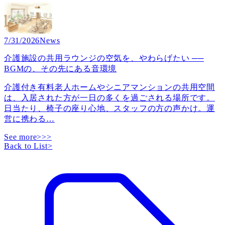
7/31/2026
News
介護施設の共用ラウンジの空気を、やわらげたい ──
BGMの、その先にある音環境
介護付き有料老人ホームやシニアマンションの共用空間
は、入居された方が一日の多くを過ごされる場所です。
日当たり、椅子の座り心地、スタッフの方の声かけ。運
営に携わる
…
See more>>>
Back to List
>