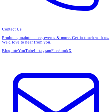
Contact Us
Products, maintenance, events & more. Get in touch with us.
We'd love to hear from you.
Blog
note
YouTube
Instagram
Facebook
X