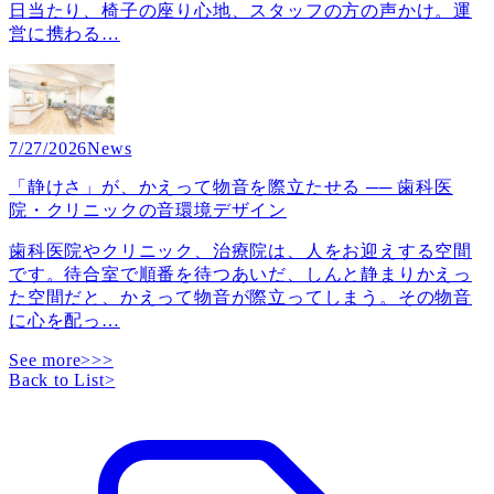
日当たり、椅子の座り心地、スタッフの方の声かけ。運
営に携わる
…
7/27/2026
News
「静けさ」が、かえって物音を際立たせる ── 歯科医
院・クリニックの音環境デザイン
歯科医院やクリニック、治療院は、人をお迎えする空間
です。待合室で順番を待つあいだ、しんと静まりかえっ
た空間だと、かえって物音が際立ってしまう。その物音
に心を配っ
…
See more>>>
Back to List
>