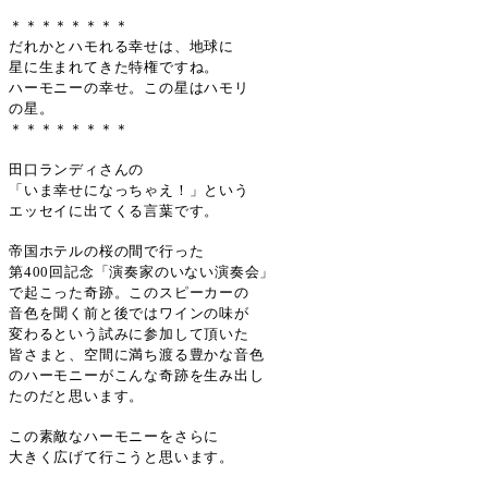
＊＊＊＊＊＊＊＊
だれかとハモれる幸せは、地球に
星に生まれてきた特権ですね。
ハーモニーの幸せ。この星はハモリ
の星。
＊＊＊＊＊＊＊＊
田口ランディさんの
「いま幸せになっちゃえ！」という
エッセイに出てくる言葉です。
帝国ホテルの桜の間で行った
第
400
回記念「演奏家のいない演奏会」
で起こった奇跡。このスピーカーの
音色を聞く前と後ではワインの味が
変わるという試みに参加して頂いた
皆さまと、空間に満ち渡る豊かな音色
のハーモニーがこんな奇跡を生み出し
たのだと思います。
この素敵なハーモニーをさらに
大きく広げて行こうと思います。