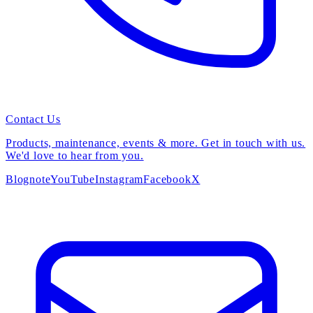
Contact Us
Products, maintenance, events & more. Get in touch with us.
We'd love to hear from you.
Blog
note
YouTube
Instagram
Facebook
X