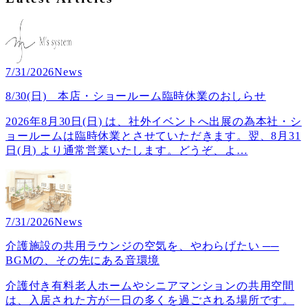
7/31/2026
News
8/30(日) 本店・ショールーム臨時休業のおしらせ
2026年8月30日(日) は、社外イベントへ出展の為本社・シ
ョールームは臨時休業とさせていただきます。翌、8月31
日(月) より通常営業いたします。どうぞ、よ
…
7/31/2026
News
介護施設の共用ラウンジの空気を、やわらげたい ──
BGMの、その先にある音環境
介護付き有料老人ホームやシニアマンションの共用空間
は、入居された方が一日の多くを過ごされる場所です。