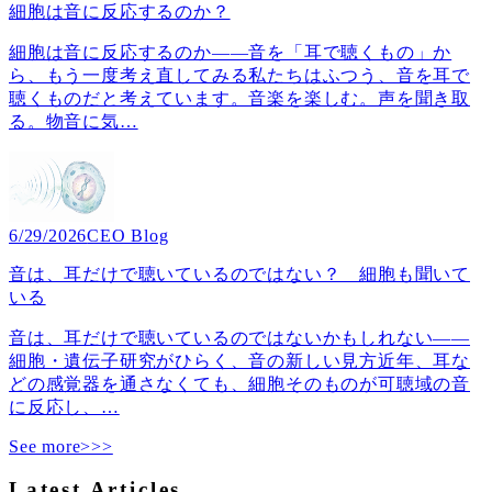
細胞は音に反応するのか？
細胞は音に反応するのか――音を「耳で聴くもの」か
ら、もう一度考え直してみる私たちはふつう、音を耳で
聴くものだと考えています。音楽を楽しむ。声を聞き取
る。物音に気
…
6/29/2026
CEO Blog
音は、耳だけで聴いているのではない？ 細胞も聞いて
いる
音は、耳だけで聴いているのではないかもしれない――
細胞・遺伝子研究がひらく、音の新しい見方近年、耳な
どの感覚器を通さなくても、細胞そのものが可聴域の音
に反応し、
…
See more>>>
Latest Articles