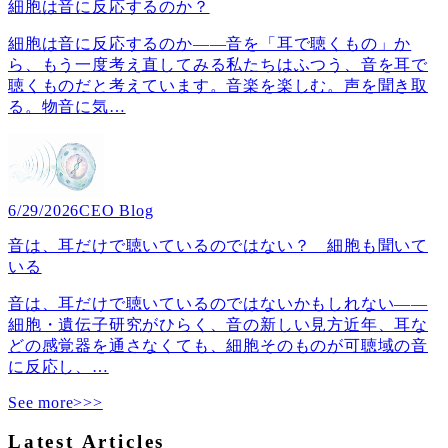
細胞は音に反応するのか？
細胞は音に反応するのか――音を「耳で聴くもの」か
ら、もう一度考え直してみる私たちはふつう、音を耳で
聴くものだと考えています。音楽を楽しむ。声を聞き取
る。物音に気
…
6/29/2026
CEO Blog
音は、耳だけで聴いているのではない？ 細胞も聞いて
いる
音は、耳だけで聴いているのではないかもしれない――
細胞・遺伝子研究がひらく、音の新しい見方近年、耳な
どの感覚器を通さなくても、細胞そのものが可聴域の音
に反応し、
…
See more>>>
Latest Articles