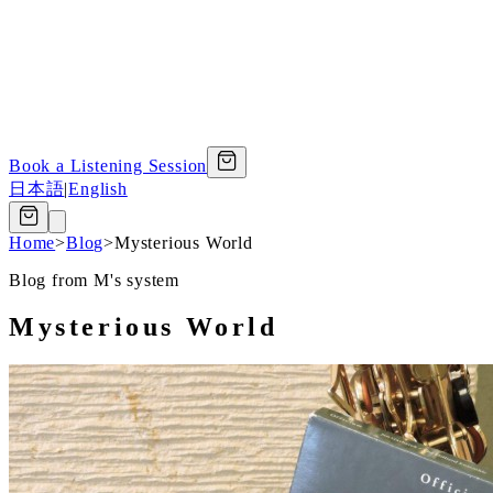
Book a Listening Session
日本語
|
English
Home
>
Blog
>
Mysterious World
Blog from M's system
Mysterious World