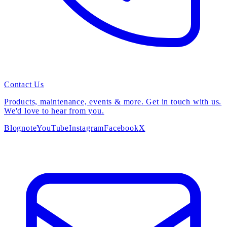
Contact Us
Products, maintenance, events & more. Get in touch with us.
We'd love to hear from you.
Blog
note
YouTube
Instagram
Facebook
X