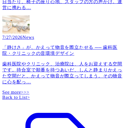
日当たり、椅子の座り心地、スタッフの方の声かけ。運
営に携わる
…
7/27/2026
News
「静けさ」が、かえって物音を際立たせる ── 歯科医
院・クリニックの音環境デザイン
歯科医院やクリニック、治療院は、人をお迎えする空間
です。待合室で順番を待つあいだ、しんと静まりかえっ
た空間だと、かえって物音が際立ってしまう。その物音
に心を配っ
…
See more>>>
Back to List
>