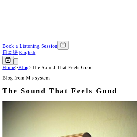
Book a Listening Session
日本語
|
English
Home
>
Blog
>
The Sound That Feels Good
Blog from M's system
The Sound That Feels Good