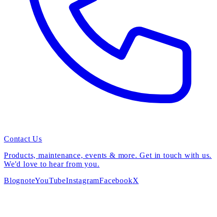
Contact Us
Products, maintenance, events & more. Get in touch with us.
We'd love to hear from you.
Blog
note
YouTube
Instagram
Facebook
X