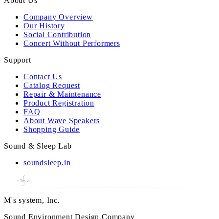
About Us
Company Overview
Our History
Social Contribution
Concert Without Performers
Support
Contact Us
Catalog Request
Repair & Maintenance
Product Registration
FAQ
About Wave Speakers
Shopping Guide
Sound & Sleep Lab
soundsleep.in
M's system, Inc.
Sound Environment Design Company