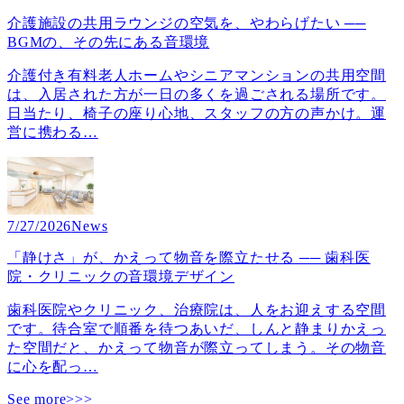
介護施設の共用ラウンジの空気を、やわらげたい ──
BGMの、その先にある音環境
介護付き有料老人ホームやシニアマンションの共用空間
は、入居された方が一日の多くを過ごされる場所です。
日当たり、椅子の座り心地、スタッフの方の声かけ。運
営に携わる
…
7/27/2026
News
「静けさ」が、かえって物音を際立たせる ── 歯科医
院・クリニックの音環境デザイン
歯科医院やクリニック、治療院は、人をお迎えする空間
です。待合室で順番を待つあいだ、しんと静まりかえっ
た空間だと、かえって物音が際立ってしまう。その物音
に心を配っ
…
See more>>>