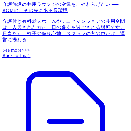
介護施設の共用ラウンジの空気を、やわらげたい ──
BGMの、その先にある音環境
介護付き有料老人ホームやシニアマンションの共用空間
は、入居された方が一日の多くを過ごされる場所です。
日当たり、椅子の座り心地、スタッフの方の声かけ。運
営に携わる
…
See more>>>
Back to List
>