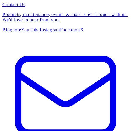
Contact Us
Products, maintenance, events & more. Get in touch with us.
We'd love to hear from you.
Blog
note
YouTube
Instagram
Facebook
X