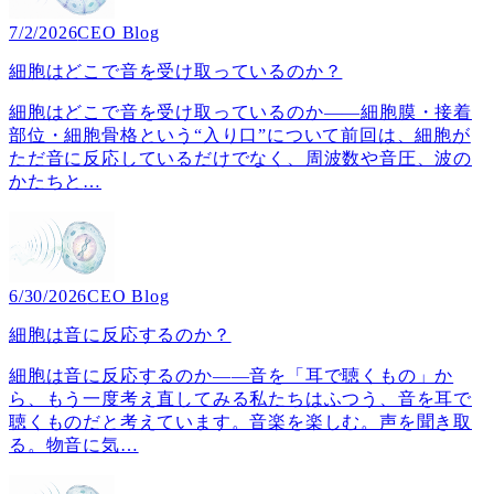
7/2/2026
CEO Blog
細胞はどこで音を受け取っているのか？
細胞はどこで音を受け取っているのか――細胞膜・接着
部位・細胞骨格という“入り口”について前回は、細胞が
ただ音に反応しているだけでなく、周波数や音圧、波の
かたちと
…
6/30/2026
CEO Blog
細胞は音に反応するのか？
細胞は音に反応するのか――音を「耳で聴くもの」か
ら、もう一度考え直してみる私たちはふつう、音を耳で
聴くものだと考えています。音楽を楽しむ。声を聞き取
る。物音に気
…