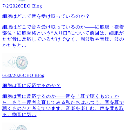
7/2/2026
CEO Blog
細胞はどこで音を受け取っているのか？
細胞はどこで音を受け取っているのか――細胞膜・接着
部位・細胞骨格という“入り口”について前回は、細胞が
ただ音に反応しているだけでなく、周波数や音圧、波の
かたちと
…
6/30/2026
CEO Blog
細胞は音に反応するのか？
細胞は音に反応するのか――音を「耳で聴くもの」か
ら、もう一度考え直してみる私たちはふつう、音を耳で
聴くものだと考えています。音楽を楽しむ。声を聞き取
る。物音に気
…