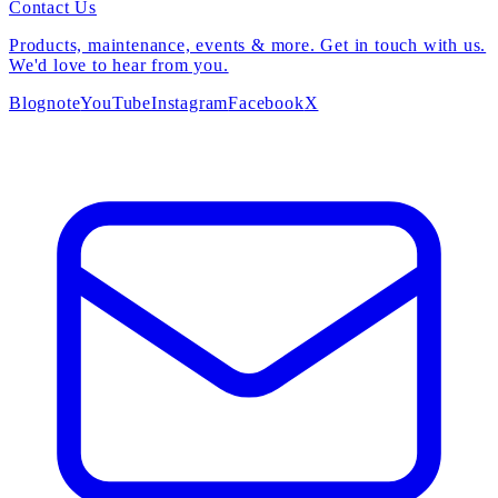
Contact Us
Products, maintenance, events & more. Get in touch with us.
We'd love to hear from you.
Blog
note
YouTube
Instagram
Facebook
X