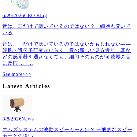
6/29/2026
CEO Blog
音は、耳だけで聴いているのではない？ 細胞も聞いて
いる
音は、耳だけで聴いているのではないかもしれない――
細胞・遺伝子研究がひらく、音の新しい見方近年、耳な
どの感覚器を通さなくても、細胞そのものが可聴域の音
に反応し、
…
See more>>>
Latest Articles
8/8/2026
News
エムズシステムの波動スピーカーとは？ 一般的なスピー
カーとの違い