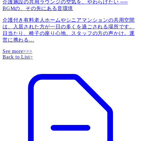
介護施設の共用ラウンジの空気を、やわらげたい ──
BGMの、その先にある音環境
介護付き有料老人ホームやシニアマンションの共用空間
は、入居された方が一日の多くを過ごされる場所です。
日当たり、椅子の座り心地、スタッフの方の声かけ。運
営に携わる
…
See more>>>
Back to List
>