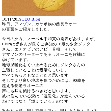
10/11/2019
CEO Blog
昨日、アマゾン、カヤポ族の酋長ラオーニ
の言葉をご紹介しました。
今日の夕方、ノーベル平和賞の発表がありますが、
CNNは皆さんが良くご存知の16歳の少女グレタ
さん、エチオピアのアビー首相、そして
アマゾンのリーダーであるラオーニを候補に
挙げています。
地球温暖化をくい止めるためにグレタさんの
主張していることは素晴らしいし、
すべてもっともなことだと思います。
そしてより良い地球を保つためには、90歳を
超える長老ラオーニの
声にも耳を傾けるべきだと思います。
彼の住んでいる森は『温暖化』が進んでいる
わけではなく『燃えている』のです。
私たちは皆、同じ空気を吸い、同じ水を飲んでいる。