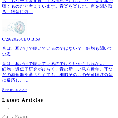
ら、もう一度考え直してみる私たちはふつう、音を耳で
聴くものだと考えています。音楽を楽しむ。声を聞き取
る。物音に気
…
6/29/2026
CEO Blog
音は、耳だけで聴いているのではない？ 細胞も聞いて
いる
音は、耳だけで聴いているのではないかもしれない――
細胞・遺伝子研究がひらく、音の新しい見方近年、耳な
どの感覚器を通さなくても、細胞そのものが可聴域の音
に反応し、
…
See more>>>
Latest Articles