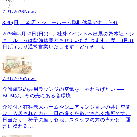
7/31/2026
News
8/30(日) 本店・ショールーム臨時休業のおしらせ
2026年8月30日(日) は、社外イベントへ出展の為本社・シ
ョールームは臨時休業とさせていただきます。翌、8月31
日(月) より通常営業いたします。どうぞ、よ
…
7/31/2026
News
介護施設の共用ラウンジの空気を、やわらげたい ──
BGMの、その先にある音環境
介護付き有料老人ホームやシニアマンションの共用空間
は、入居された方が一日の多くを過ごされる場所です。
日当たり、椅子の座り心地、スタッフの方の声かけ。運
営に携わる
…