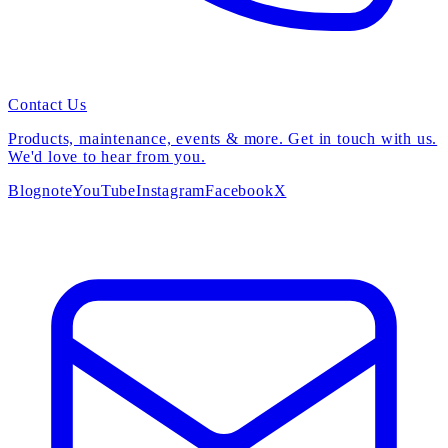
Contact Us
Products, maintenance, events & more. Get in touch with us.
We'd love to hear from you.
Blog
note
YouTube
Instagram
Facebook
X