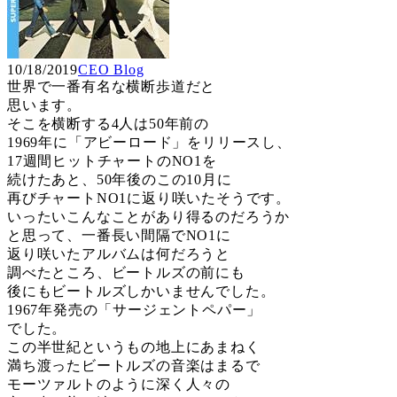
10/18/2019
CEO Blog
世界で一番有名な横断歩道だと
思います。
そこを横断する4人は50年前の
1969年に「アビーロード」をリリースし、
17週間ヒットチャートのNO1を
続けたあと、50年後のこの10月に
再びチャートNO1に返り咲いたそうです。
いったいこんなことがあり得るのだろうか
と思って、一番長い間隔でNO1に
返り咲いたアルバムは何だろうと
調べたところ、ビートルズの前にも
後にもビートルズしかいませんでした。
1967年発売の「サージェントペパー」
でした。
この半世紀というもの地上にあまねく
満ち渡ったビートルズの音楽はまるで
モーツァルトのように深く人々の