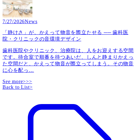
7/27/2026
News
「静けさ」が、かえって物音を際立たせる ── 歯科医
院・クリニックの音環境デザイン
歯科医院やクリニック、治療院は、人をお迎えする空間
です。待合室で順番を待つあいだ、しんと静まりかえっ
た空間だと、かえって物音が際立ってしまう。その物音
に心を配っ
…
See more>>>
Back to List
>