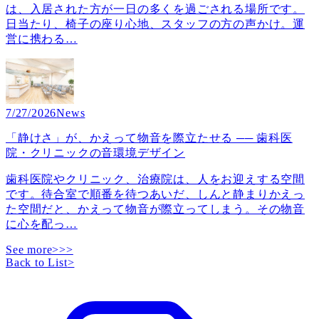
は、入居された方が一日の多くを過ごされる場所です。
日当たり、椅子の座り心地、スタッフの方の声かけ。運
営に携わる
…
7/27/2026
News
「静けさ」が、かえって物音を際立たせる ── 歯科医
院・クリニックの音環境デザイン
歯科医院やクリニック、治療院は、人をお迎えする空間
です。待合室で順番を待つあいだ、しんと静まりかえっ
た空間だと、かえって物音が際立ってしまう。その物音
に心を配っ
…
See more>>>
Back to List
>