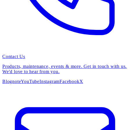
Contact Us
Products, maintenance, events & more. Get in touch with us.
We'd love to hear from you.
Blog
note
YouTube
Instagram
Facebook
X