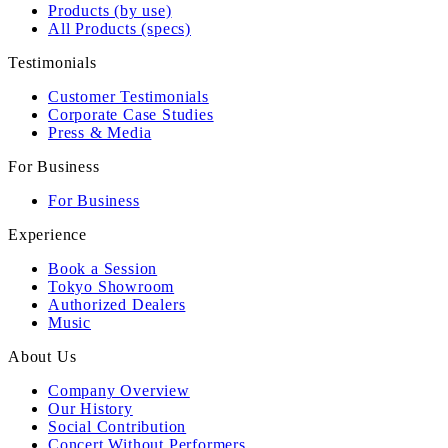
Products (by use)
All Products (specs)
Testimonials
Customer Testimonials
Corporate Case Studies
Press & Media
For Business
For Business
Experience
Book a Session
Tokyo Showroom
Authorized Dealers
Music
About Us
Company Overview
Our History
Social Contribution
Concert Without Performers