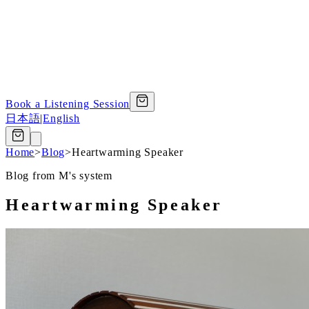
Book a Listening Session
日本語
|
English
Home
>
Blog
>
Heartwarming Speaker
Blog from M's system
Heartwarming Speaker