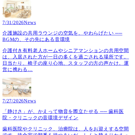
7/31/2026
News
介護施設の共用ラウンジの空気を、やわらげたい ──
BGMの、その先にある音環境
介護付き有料老人ホームやシニアマンションの共用空間
は、入居された方が一日の多くを過ごされる場所です。
日当たり、椅子の座り心地、スタッフの方の声かけ。運
営に携わる
…
7/27/2026
News
「静けさ」が、かえって物音を際立たせる ── 歯科医
院・クリニックの音環境デザイン
歯科医院やクリニック、治療院は、人をお迎えする空間