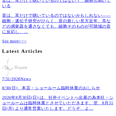
音は、耳だけで聴いているのではない？ 細胞も聞いて
いる
音は、耳だけで聴いているのではないかもしれない――
細胞・遺伝子研究がひらく、音の新しい見方近年、耳な
どの感覚器を通さなくても、細胞そのものが可聴域の音
に反応し、
…
See more>>>
Latest Articles
7/31/2026
News
8/30(日) 本店・ショールーム臨時休業のおしらせ
2026年8月30日(日) は、社外イベントへ出展の為本社・シ
ョールームは臨時休業とさせていただきます。翌、8月31
日(月) より通常営業いたします。どうぞ、よ
…