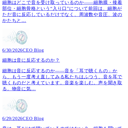
細胞はどこで音を受け取っているのか――細胞膜・接着
部位・細胞骨格という“入り口”について前回は、細胞が
ただ音に反応しているだけでなく、周波数や音圧、波の
かたちと
…
6/30/2026
CEO Blog
細胞は音に反応するのか？
細胞は音に反応するのか――音を「耳で聴くもの」か
ら、もう一度考え直してみる私たちはふつう、音を耳で
聴くものだと考えています。音楽を楽しむ。声を聞き取
る。物音に気
…
6/29/2026
CEO Blog