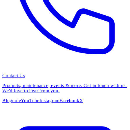
Contact Us
Products, maintenance, events & more. Get in touch with us.
We'd love to hear from you.
Blog
note
YouTube
Instagram
Facebook
X