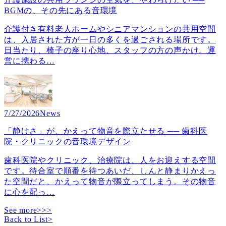
BGMの、その先にある音環境
介護付き有料老人ホームやシニアマンションの共用空間
は、入居された方が一日の多くを過ごされる場所です。
日当たり、椅子の座り心地、スタッフの方の声かけ。運
営に携わる
…
7/27/2026
News
「静けさ」が、かえって物音を際立たせる ── 歯科医
院・クリニックの音環境デザイン
歯科医院やクリニック、治療院は、人をお迎えする空間
です。待合室で順番を待つあいだ、しんと静まりかえっ
た空間だと、かえって物音が際立ってしまう。その物音
に心を配っ
…
See more>>>
Back to List
>