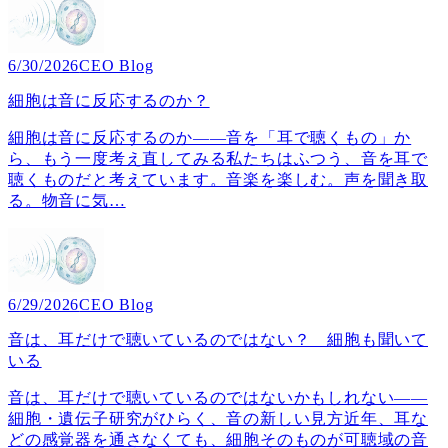
6/30/2026
CEO Blog
細胞は音に反応するのか？
細胞は音に反応するのか――音を「耳で聴くもの」か
ら、もう一度考え直してみる私たちはふつう、音を耳で
聴くものだと考えています。音楽を楽しむ。声を聞き取
る。物音に気
…
6/29/2026
CEO Blog
音は、耳だけで聴いているのではない？ 細胞も聞いて
いる
音は、耳だけで聴いているのではないかもしれない――
細胞・遺伝子研究がひらく、音の新しい見方近年、耳な
どの感覚器を通さなくても、細胞そのものが可聴域の音