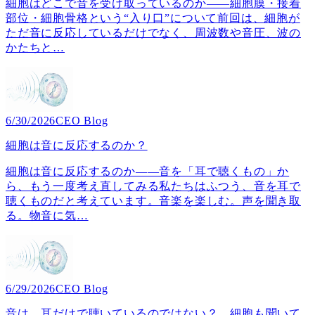
細胞はどこで音を受け取っているのか――細胞膜・接着
部位・細胞骨格という“入り口”について前回は、細胞が
ただ音に反応しているだけでなく、周波数や音圧、波の
かたちと
…
6/30/2026
CEO Blog
細胞は音に反応するのか？
細胞は音に反応するのか――音を「耳で聴くもの」か
ら、もう一度考え直してみる私たちはふつう、音を耳で
聴くものだと考えています。音楽を楽しむ。声を聞き取
る。物音に気
…
6/29/2026
CEO Blog
音は、耳だけで聴いているのではない？ 細胞も聞いて