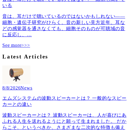
いる
音は、耳だけで聴いているのではないかもしれない――
細胞・遺伝子研究がひらく、音の新しい見方近年、耳な
どの感覚器を通さなくても、細胞そのものが可聴域の音
に反応し、
…
See more>>>
Latest Articles
8/8/2026
News
エムズシステムの波動スピーカーとは？ 一般的なスピー
カーとの違い
波動スピーカーとは？ 波動スピーカーは、人が喜びにあ
ふれる人生を送れるようにと願って生まれました。 だか
らこそ、というべきか、さまざまな二次的な特徴も備え