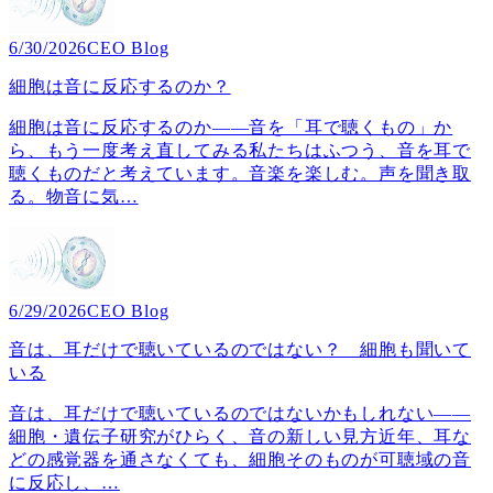
6/30/2026
CEO Blog
細胞は音に反応するのか？
細胞は音に反応するのか――音を「耳で聴くもの」か
ら、もう一度考え直してみる私たちはふつう、音を耳で
聴くものだと考えています。音楽を楽しむ。声を聞き取
る。物音に気
…
6/29/2026
CEO Blog
音は、耳だけで聴いているのではない？ 細胞も聞いて
いる
音は、耳だけで聴いているのではないかもしれない――
細胞・遺伝子研究がひらく、音の新しい見方近年、耳な
どの感覚器を通さなくても、細胞そのものが可聴域の音
に反応し、
…