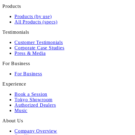
Products
Products (by use)
All Products (specs)
Testimonials
Customer Testimonials
Corporate Case Studies
Press & Media
For Business
For Business
Experience
Book a Session
Tokyo Showroom
Authorized Dealers
Music
About Us
Company Overview