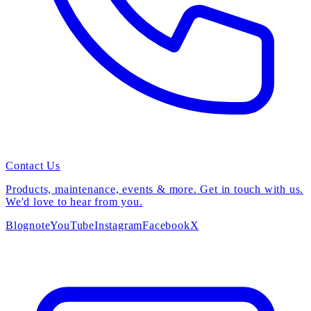
Contact Us
Products, maintenance, events & more. Get in touch with us.
We'd love to hear from you.
Blog
note
YouTube
Instagram
Facebook
X