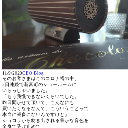
11/9/2020
CEO Blog
そのお客さまはこのコロナ禍の中、
2日連続で新富町のショールームに
いらっしゃいました。
「もう我慢できないくらいでした。
昨日聞かせて頂いて、こんなにも
買いたくなるなんて、こういうことって
本当に滅多にないんですけど」
ショコラから紡ぎ出される豊かな音色を
全身で受け止めて、