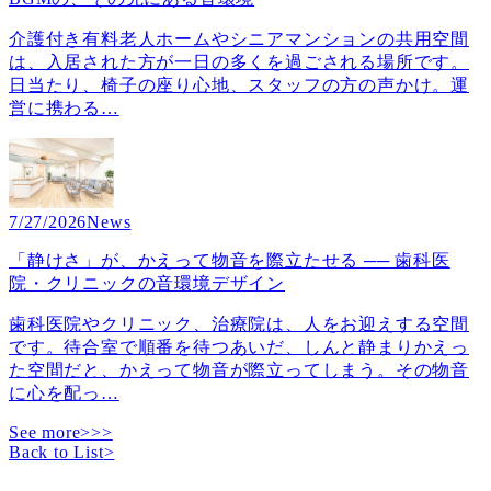
介護付き有料老人ホームやシニアマンションの共用空間
は、入居された方が一日の多くを過ごされる場所です。
日当たり、椅子の座り心地、スタッフの方の声かけ。運
営に携わる
…
7/27/2026
News
「静けさ」が、かえって物音を際立たせる ── 歯科医
院・クリニックの音環境デザイン
歯科医院やクリニック、治療院は、人をお迎えする空間
です。待合室で順番を待つあいだ、しんと静まりかえっ
た空間だと、かえって物音が際立ってしまう。その物音
に心を配っ
…
See more>>>
Back to List
>