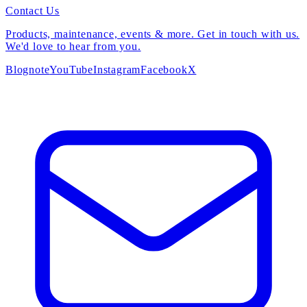
Contact Us
Products, maintenance, events & more. Get in touch with us.
We'd love to hear from you.
Blog
note
YouTube
Instagram
Facebook
X