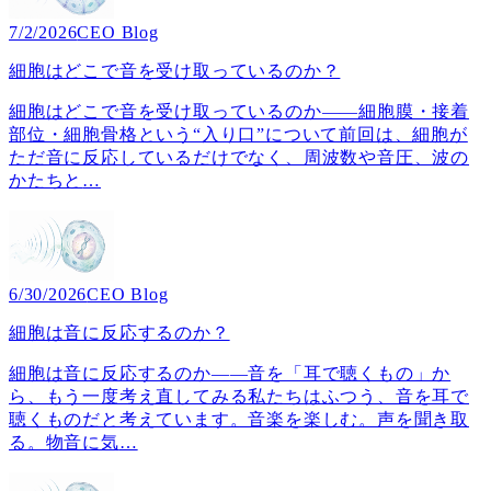
7/2/2026
CEO Blog
細胞はどこで音を受け取っているのか？
細胞はどこで音を受け取っているのか――細胞膜・接着
部位・細胞骨格という“入り口”について前回は、細胞が
ただ音に反応しているだけでなく、周波数や音圧、波の
かたちと
…
6/30/2026
CEO Blog
細胞は音に反応するのか？
細胞は音に反応するのか――音を「耳で聴くもの」か
ら、もう一度考え直してみる私たちはふつう、音を耳で
聴くものだと考えています。音楽を楽しむ。声を聞き取
る。物音に気
…