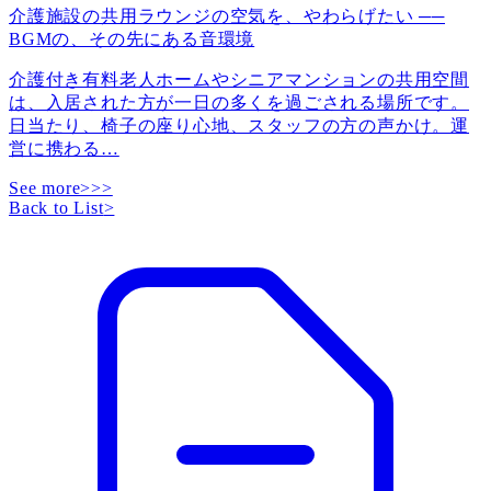
介護施設の共用ラウンジの空気を、やわらげたい ──
BGMの、その先にある音環境
介護付き有料老人ホームやシニアマンションの共用空間
は、入居された方が一日の多くを過ごされる場所です。
日当たり、椅子の座り心地、スタッフの方の声かけ。運
営に携わる
…
See more>>>
Back to List
>