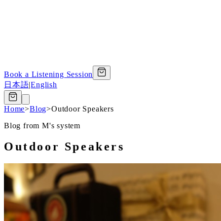
Book a Listening Session
日本語
|
English
Home
>
Blog
>
Outdoor Speakers
Blog from M's system
Outdoor Speakers