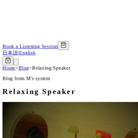
Book a Listening Session
日本語
|
English
Home
>
Blog
>
Relaxing Speaker
Blog from M's system
Relaxing Speaker