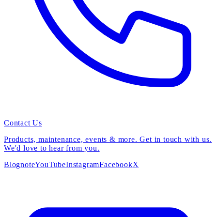
Contact Us
Products, maintenance, events & more. Get in touch with us.
We'd love to hear from you.
Blog
note
YouTube
Instagram
Facebook
X