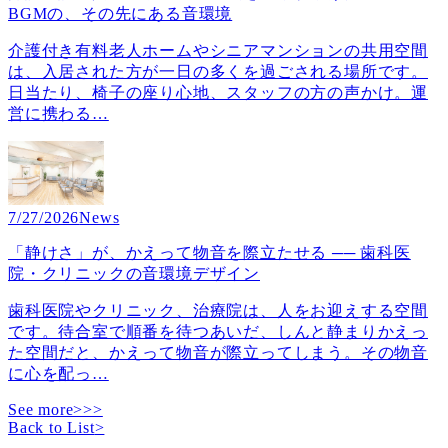
BGMの、その先にある音環境
介護付き有料老人ホームやシニアマンションの共用空間
は、入居された方が一日の多くを過ごされる場所です。
日当たり、椅子の座り心地、スタッフの方の声かけ。運
営に携わる
…
7/27/2026
News
「静けさ」が、かえって物音を際立たせる ── 歯科医
院・クリニックの音環境デザイン
歯科医院やクリニック、治療院は、人をお迎えする空間
です。待合室で順番を待つあいだ、しんと静まりかえっ
た空間だと、かえって物音が際立ってしまう。その物音
に心を配っ
…
See more>>>
Back to List
>