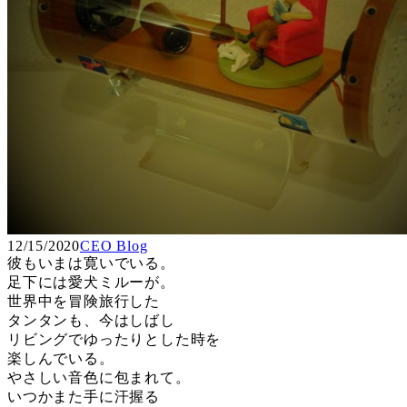
12/15/2020
CEO Blog
彼もいまは寛いでいる。
足下には愛犬ミルーが。
世界中を冒険旅行した
タンタンも、今はしばし
リビングでゆったりとした時を
楽しんでいる。
やさしい音色に包まれて。
いつかまた手に汗握る