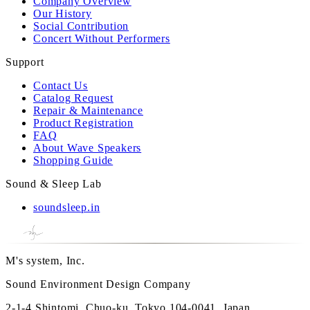
Company Overview
Our History
Social Contribution
Concert Without Performers
Support
Contact Us
Catalog Request
Repair & Maintenance
Product Registration
FAQ
About Wave Speakers
Shopping Guide
Sound & Sleep Lab
soundsleep.in
M's system, Inc.
Sound Environment Design Company
2-1-4 Shintomi, Chuo-ku, Tokyo 104-0041, Japan